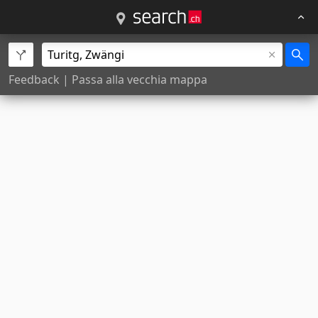
Feedback
|
Passa alla vecchia mappa