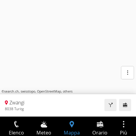
©
search.ch
,
swisstopo
,
OpenStreetMap
,
others
Zwängi
8038 Turitg
Elenco
Meteo
Mappa
Orario
Più