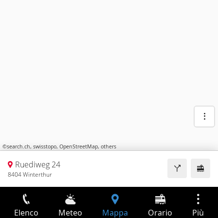
©
search.ch
,
swisstopo
,
OpenStreetMap
,
others
Ruediweg 24
8404 Winterthur
Elenco
Meteo
Mappa
Orario
Più