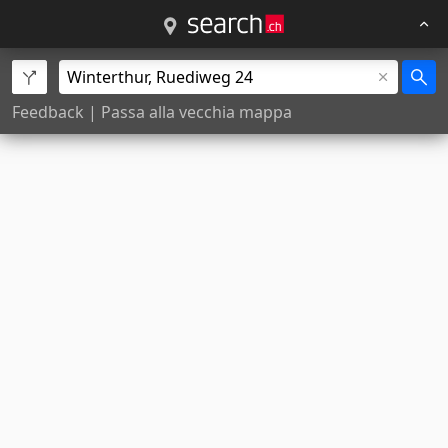
Feedback
|
Passa alla vecchia mappa