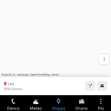
©
search.ch
,
swisstopo
,
OpenStreetMap
,
others
Lee
9556 Zezikon
Elenco
Meteo
Mappa
Orario
Più