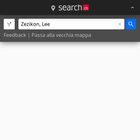
Feedback
|
Passa alla vecchia mappa