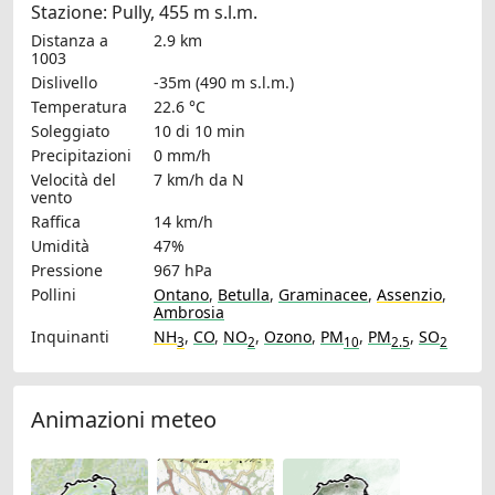
Stazione: Pully, 455 m s.l.m.
Distanza a
2.9 km
1003
Dislivello
-35m (490 m s.l.m.)
Temperatura
22.6 °C
Soleggiato
10 di 10 min
Precipitazioni
0 mm/h
Velocità del
7 km/h
da N
vento
Raffica
14 km/h
Umidità
47%
Pressione
967 hPa
Pollini
Ontano
,
Betulla
,
Graminacee
,
Assenzio
,
Ambrosia
Inquinanti
NH
,
CO
,
NO
,
Ozono
,
PM
,
PM
,
SO
3
2
10
2.5
2
Animazioni meteo