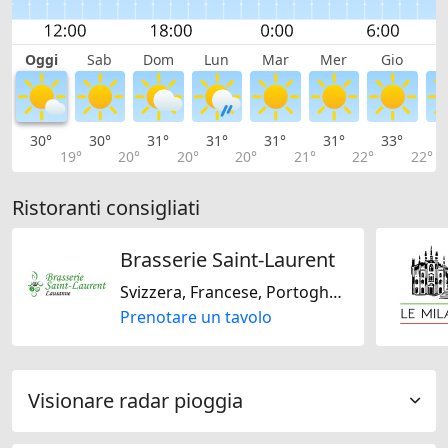
Oggi
Sab
Dom
Lun
Mar
Mer
Gio
V
30°
30°
31°
31°
31°
31°
33°
3
19°
20°
20°
20°
21°
22°
22°
Ristoranti consigliati
Brasserie Saint-Laurent
Svizzera, Francese, Portoghese
Prenotare un tavolo
Visionare radar pioggia