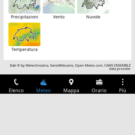
Precipitazioni
Vento
Nuvole
Temperatura
Dati © by
MeteoSvizzera
,
SwissWebcams
,
Open-Meteo.com
,
CAMS ENSEMBLE
data provider
Elenco
Meteo
Mappa
Orario
Più
Accesso
Servizi
Tabella partenze