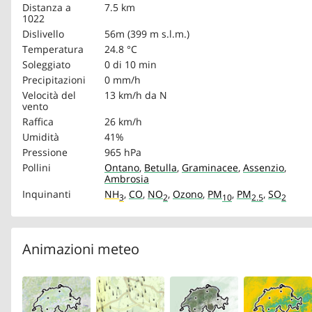
Distanza a
7.5 km
1022
Dislivello
56m (399 m s.l.m.)
Temperatura
24.8 °C
Soleggiato
0 di 10 min
Precipitazioni
0 mm/h
Velocità del
13 km/h
da N
vento
Raffica
26 km/h
Umidità
41%
Pressione
965 hPa
Pollini
Ontano
,
Betulla
,
Graminacee
,
Assenzio
,
Ambrosia
Inquinanti
NH
,
CO
,
NO
,
Ozono
,
PM
,
PM
,
SO
3
2
10
2.5
2
Animazioni meteo