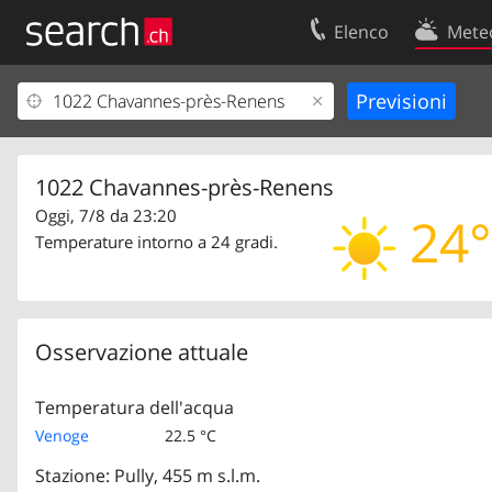
Elenco
Mete
Il vostro profolio
Contatti
Area clienti
Condizioni d’u
Informazioni Legali
Protezione dei
1022 Chavannes-près-Renens
Oggi, 7/8 da 23:20
24°
Temperature intorno a 24 gradi.
Osservazione attuale
Temperatura dell'acqua
Venoge
22.5 °C
Stazione: Pully, 455 m s.l.m.