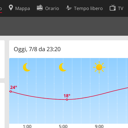
o
Mappa
Orario
Tempo libero
TV
Politica sui cookie
so
Preferenze cookie
 dati
Sviluppatori
Oggi, 7/8 da 23:20