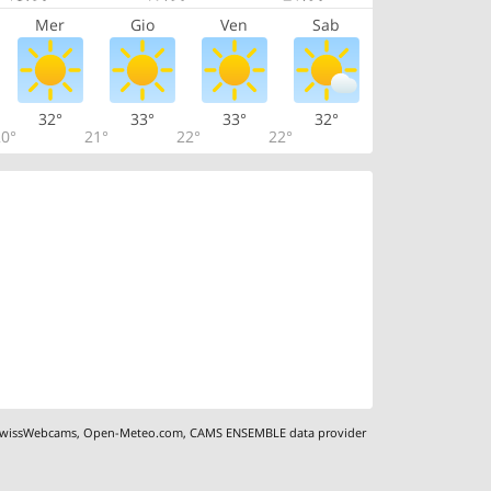
Mer
Gio
Ven
Sab
32°
33°
33°
32°
0°
21°
22°
22°
wissWebcams
,
Open-Meteo.com
,
CAMS ENSEMBLE data provider