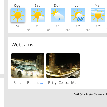
Oggi
Sab
Dom
Lun
Mar
24°
31°
32°
32°
32°
18°
18°
20°
20°
2
Webcams
Renens: Renens VD, gare
Prilly: Central Malley
Dati © by
MeteoSvizzera
,
S