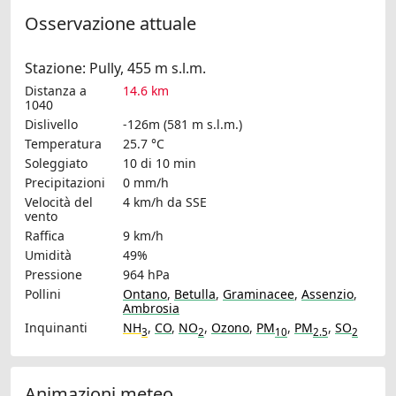
Osservazione attuale
Stazione: Pully, 455 m s.l.m.
Distanza a
14.6 km
1040
Dislivello
-126m (581 m s.l.m.)
Temperatura
25.7 °C
Soleggiato
10 di 10 min
Precipitazioni
0 mm/h
Velocità del
4 km/h
da SSE
vento
Raffica
9 km/h
Umidità
49%
Pressione
964 hPa
Pollini
Ontano
,
Betulla
,
Graminacee
,
Assenzio
,
Ambrosia
Inquinanti
NH
,
CO
,
NO
,
Ozono
,
PM
,
PM
,
SO
3
2
10
2.5
2
Animazioni meteo