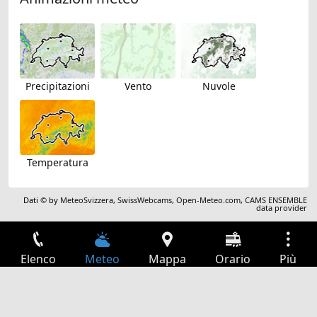
Precipitazioni
Vento
Nuvole
Temperatura
Dati © by
MeteoSvizzera
,
SwissWebcams
,
Open-Meteo.com
,
CAMS ENSEMBLE
data provider
Elenco
Meteo
Mappa
Orario
Più
Accesso