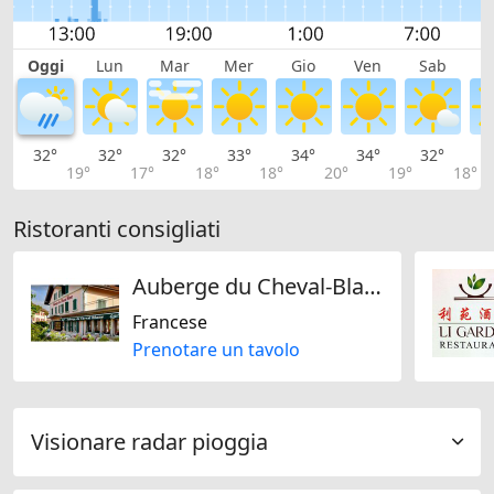
Oggi
Lun
Mar
Mer
Gio
Ven
Sab
D
32°
32°
32°
33°
34°
34°
32°
3
19°
17°
18°
18°
20°
19°
18°
Ristoranti consigliati
Auberge du Cheval-Blanc
Francese
Prenotare un tavolo
Visionare radar pioggia