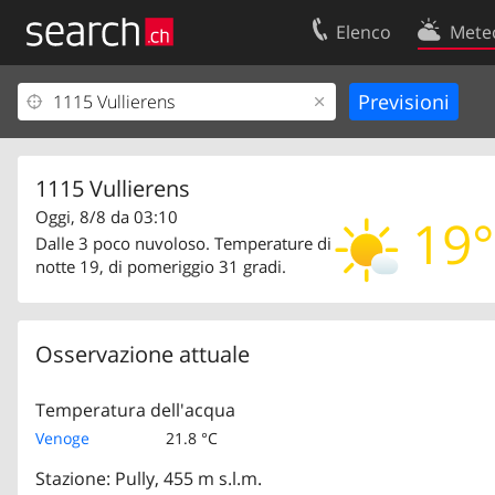
Elenco
Mete
Il vostro profolio
Contatti
Area clienti
Condizioni d’u
Informazioni Legali
Protezione dei
1115 Vullierens
Oggi, 8/8 da 03:10
19°
Dalle 3 poco nuvoloso. Temperature di
notte 19, di pomeriggio 31 gradi.
Osservazione attuale
Temperatura dell'acqua
Venoge
21.8 °C
Stazione: Pully, 455 m s.l.m.