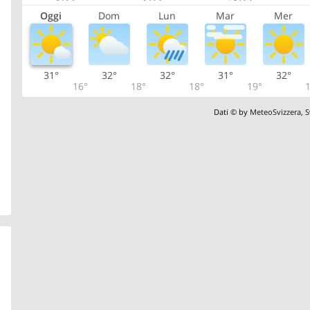
Oggi
Dom
Lun
Mar
Mer
31°
32°
32°
31°
32°
16°
18°
18°
19°
1
Dati © by
MeteoSvizzera
,
S