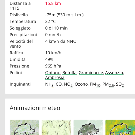
Distanza a
15.8 km
1115
Dislivello
-75m (530 m s.l.m.)
Temperatura
22 °C
Soleggiato
0 di 10 min
Precipitazioni
0 mm/h
Velocità del
4 km/h
da NNO
vento
Raffica
10 km/h
Umidità
49%
Pressione
965 hPa
Pollini
Ontano
,
Betulla
,
Graminacee
,
Assenzio
,
Ambrosia
Inquinanti
NH
,
CO
,
NO
,
Ozono
,
PM
,
PM
,
SO
3
2
10
2.5
2
Animazioni meteo