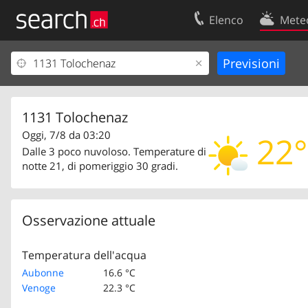
Elenco
Mete
Il vostro profolio
Contatti
Area clienti
Condizioni d’u
Informazioni Legali
Protezione dei
1131 Tolochenaz
Oggi, 7/8 da 03:20
22°
Dalle 3 poco nuvoloso. Temperature di
notte 21, di pomeriggio 30 gradi.
Osservazione attuale
Temperatura dell'acqua
Aubonne
16.6 °C
Venoge
22.3 °C