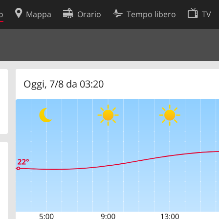
o
Mappa
Orario
Tempo libero
TV
Politica sui cookie
so
Preferenze cookie
 dati
Sviluppatori
Oggi, 7/8 da 03:20