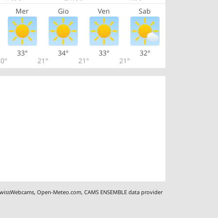
Mer
Gio
Ven
Sab
33°
34°
33°
32°
0°
21°
21°
21°
wissWebcams
,
Open-Meteo.com
,
CAMS ENSEMBLE data provider