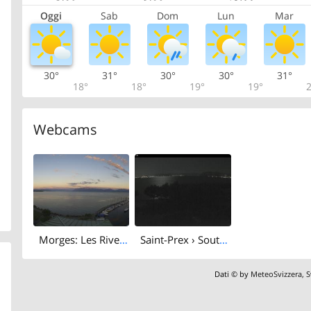
Oggi
Sab
Dom
Lun
Mar
30°
31°
30°
30°
31°
18°
18°
19°
19°
2
Webcams
Morges: Les Rives-de-la-Morges: Château de Morges et ses musées
Saint-Prex › South-east: Lake Geneva - French Alps
Dati © by
MeteoSvizzera
,
S