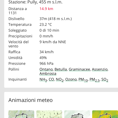
Stazione: Pully, 455 m s.l.m.
Distanza a
14.9 km
1131
Dislivello
37m (418 m s.l.m.)
Temperatura
23.2 °C
Soleggiato
0 di 10 min
Precipitazioni
0 mm/h
Velocità del
9 km/h
da NNE
vento
Raffica
34 km/h
Umidità
49%
Pressione
966 hPa
Pollini
Ontano
,
Betulla
,
Graminacee
,
Assenzio
,
Ambrosia
Inquinanti
NH
,
CO
,
NO
,
Ozono
,
PM
,
PM
,
SO
3
2
10
2.5
2
Animazioni meteo