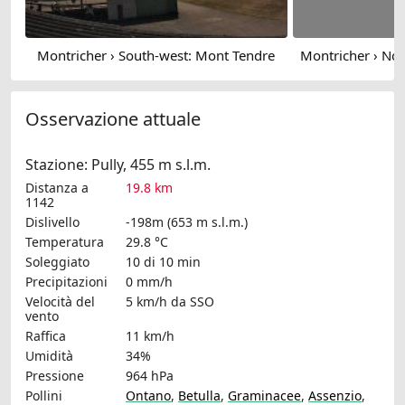
Montricher › South-west: Mont Tendre
Osservazione attuale
Stazione: Pully, 455 m s.l.m.
Distanza a
19.8 km
1142
Dislivello
-198m (653 m s.l.m.)
Temperatura
29.8 °C
Soleggiato
10 di 10 min
Precipitazioni
0 mm/h
Velocità del
5 km/h
da SSO
vento
Raffica
11 km/h
Umidità
34%
Pressione
964 hPa
Pollini
Ontano
,
Betulla
,
Graminacee
,
Assenzio
,