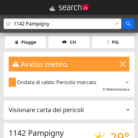
Piogge
CH
Più
Avviso meteo
Ondata di caldo: Pericolo marcato
©
MeteoSvizzera
Visionare carta dei pericoli
1142 Pampigny
29°