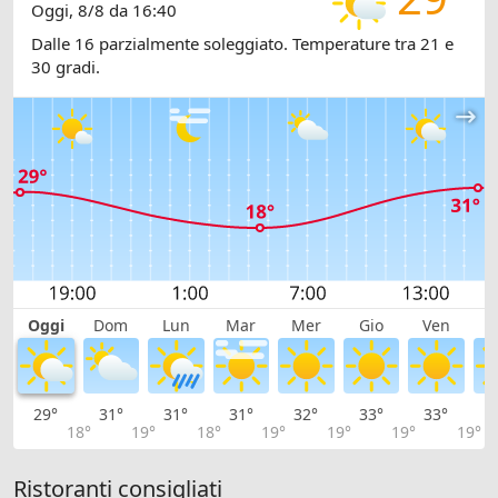
Oggi, 8/8 da 16:40
Dalle 16 parzialmente soleggiato. Temperature tra 21 e
30 gradi.
Oggi
Dom
Lun
Mar
Mer
Gio
Ven
S
29°
31°
31°
31°
32°
33°
33°
3
18°
19°
18°
19°
19°
19°
19°
Ristoranti consigliati