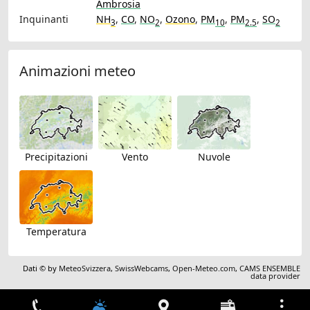
Ambrosia
Inquinanti
NH
,
CO
,
NO
,
Ozono
,
PM
,
PM
,
SO
3
2
10
2.5
2
Animazioni meteo
Precipitazioni
Vento
Nuvole
Temperatura
Dati © by
MeteoSvizzera
,
SwissWebcams
,
Open-Meteo.com
,
CAMS ENSEMBLE
data provider