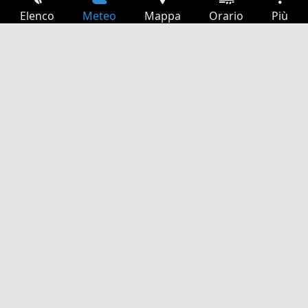
Elenco
Meteo
Mappa
Orario
Più
Accesso
Servizi
Tabella partenze
Tempo libero
Guida TV
Cinema
Ricerca Web
App