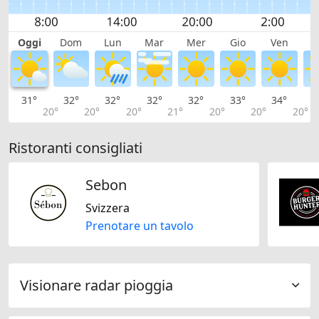
Oggi
Dom
Lun
Mar
Mer
Gio
Ven
S
31°
32°
32°
32°
32°
33°
34°
3
20°
20°
20°
21°
20°
20°
20°
Ristoranti consigliati
Sebon
Svizzera
Prenotare un tavolo
Visionare radar pioggia