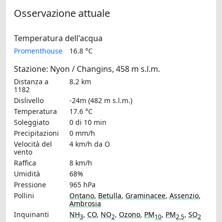
Osservazione attuale
Temperatura dell'acqua
Promenthouse
16.8 °C
Stazione: Nyon / Changins, 458 m s.l.m.
Distanza a
8.2 km
1182
Dislivello
-24m (482 m s.l.m.)
Temperatura
17.6 °C
Soleggiato
0 di 10 min
Precipitazioni
0 mm/h
Velocità del
4 km/h
da O
vento
Raffica
8 km/h
Umidità
68%
Pressione
965 hPa
Pollini
Ontano
,
Betulla
,
Graminacee
,
Assenzio
,
Ambrosia
Inquinanti
NH
,
CO
,
NO
,
Ozono
,
PM
,
PM
,
SO
3
2
10
2.5
2