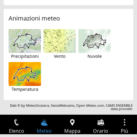
Animazioni meteo
Precipitazioni
Vento
Nuvole
Temperatura
Dati © by
MeteoSvizzera
,
SwissWebcams
,
Open-Meteo.com
,
CAMS ENSEMBLE
data provider
Elenco
Meteo
Mappa
Orario
Più