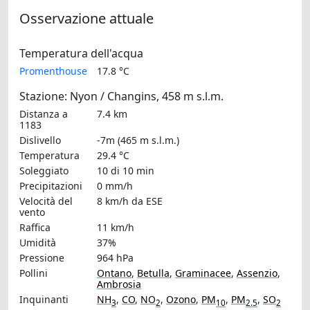
Osservazione attuale
Temperatura dell'acqua
Promenthouse
17.8 °C
Stazione: Nyon / Changins, 458 m s.l.m.
Distanza a
7.4 km
1183
Dislivello
-7m (465 m s.l.m.)
Temperatura
29.4 °C
Soleggiato
10 di 10 min
Precipitazioni
0 mm/h
Velocità del
8 km/h
da ESE
vento
Raffica
11 km/h
Umidità
37%
Pressione
964 hPa
Pollini
Ontano
,
Betulla
,
Graminacee
,
Assenzio
,
Ambrosia
Inquinanti
NH
,
CO
,
NO
,
Ozono
,
PM
,
PM
,
SO
3
2
10
2.5
2