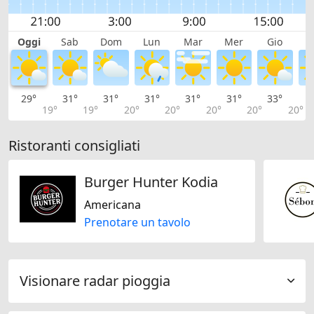
Oggi
Sab
Dom
Lun
Mar
Mer
Gio
V
29°
31°
31°
31°
31°
31°
33°
3
19°
19°
20°
20°
20°
20°
20°
Ristoranti consigliati
Burger Hunter Kodia
Americana
Prenotare un tavolo
Visionare radar pioggia