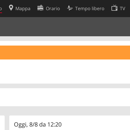
o
Mappa
Orario
Tempo libero
TV
Politica sui cookie
so
Preferenze cookie
 dati
Sviluppatori
Oggi, 8/8 da 12:20