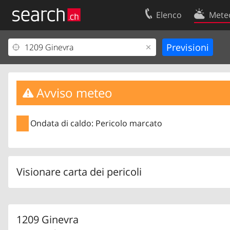
Elenco
Mete
Il vostro profolio
Contatti
Area clienti
Condizioni d’u
Informazioni Legali
Protezione dei
Avviso meteo
Ondata di caldo: Pericolo marcato
Visionare carta dei pericoli
1209 Ginevra