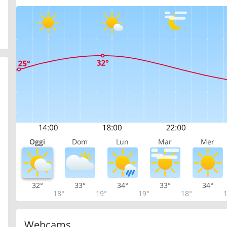
Oggi
Dom
Lun
Mar
Mer
32°
33°
34°
33°
34°
18°
19°
19°
18°
1
Webcams