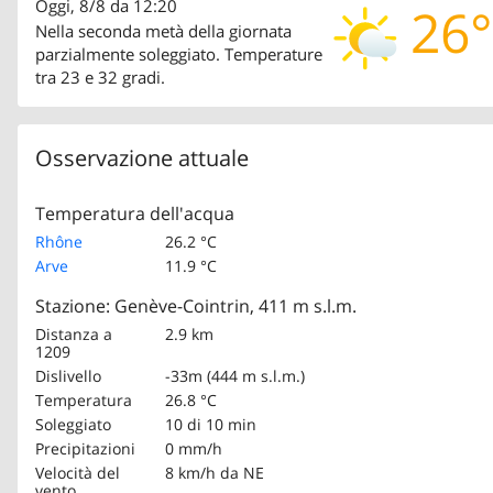
Oggi, 8/8 da 12:20
26°
Nella seconda metà della giornata
parzialmente soleggiato. Temperature
tra 23 e 32 gradi.
Osservazione attuale
Temperatura dell'acqua
Rhône
26.2 °C
Arve
11.9 °C
Stazione: Genève-Cointrin, 411 m s.l.m.
Distanza a
2.9 km
1209
Dislivello
-33m (444 m s.l.m.)
Temperatura
26.8 °C
Soleggiato
10 di 10 min
Precipitazioni
0 mm/h
Velocità del
8 km/h
da NE
vento