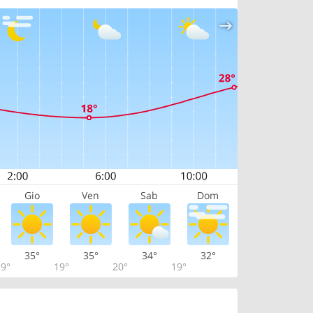
Gio
Ven
Sab
Dom
35°
35°
34°
32°
9°
19°
20°
19°