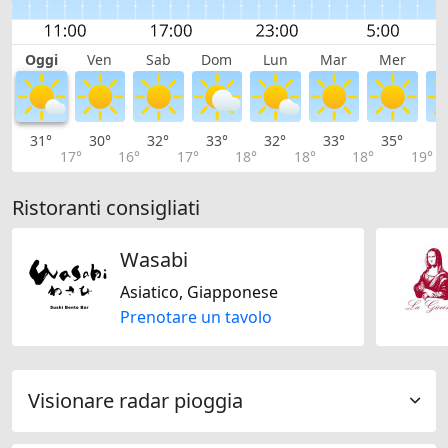
Oggi
Ven
Sab
Dom
Lun
Mar
Mer
G
31°
30°
32°
33°
32°
33°
35°
3
17°
16°
17°
18°
18°
18°
19°
Ristoranti consigliati
Wasabi
Asiatico, Giapponese
Prenotare un tavolo
Visionare radar pioggia