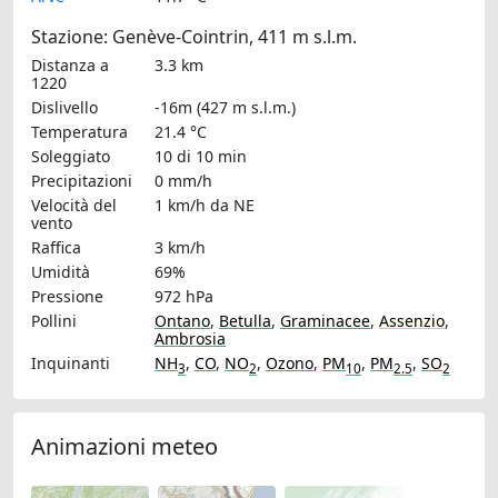
Stazione: Genève-Cointrin, 411 m s.l.m.
Distanza a
3.3 km
1220
Dislivello
-16m (427 m s.l.m.)
Temperatura
21.4 °C
Soleggiato
10 di 10 min
Precipitazioni
0 mm/h
Velocità del
1 km/h
da NE
vento
Raffica
3 km/h
Umidità
69%
Pressione
972 hPa
Pollini
Ontano
,
Betulla
,
Graminacee
,
Assenzio
,
Ambrosia
Inquinanti
NH
,
CO
,
NO
,
Ozono
,
PM
,
PM
,
SO
3
2
10
2.5
2
Animazioni meteo