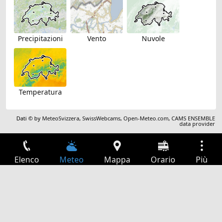
Precipitazioni
Vento
Nuvole
Temperatura
Dati © by
MeteoSvizzera
,
SwissWebcams
,
Open-Meteo.com
,
CAMS ENSEMBLE
data provider
Elenco
Meteo
Mappa
Orario
Più
Accesso
Servizi