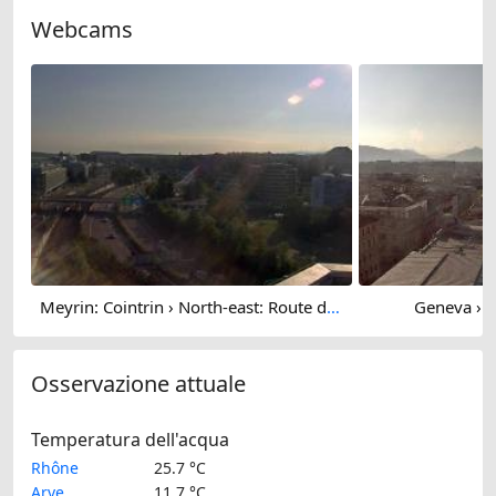
Webcams
Meyrin: Cointrin › North-east: Route de l'Aéroport
Geneva › S
Osservazione attuale
Temperatura dell'acqua
Rhône
25.7 °C
Arve
11.7 °C