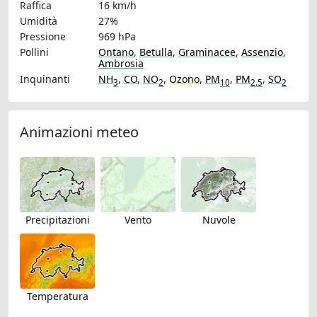
Raffica
16 km/h
Umidità
27%
Pressione
969 hPa
Pollini
Ontano
,
Betulla
,
Graminacee
,
Assenzio
,
Ambrosia
Inquinanti
NH
,
CO
,
NO
,
Ozono
,
PM
,
PM
,
SO
3
2
10
2.5
2
Animazioni meteo
Precipitazioni
Vento
Nuvole
Temperatura