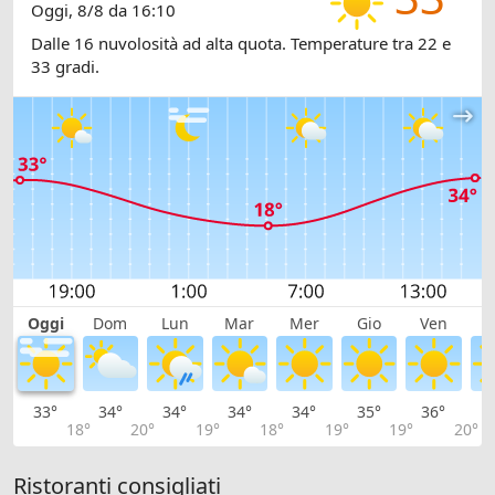
Oggi, 8/8 da 16:10
Dalle 16 nuvolosità ad alta quota. Temperature tra 22 e
33 gradi.
Oggi
Dom
Lun
Mar
Mer
Gio
Ven
S
33°
34°
34°
34°
34°
35°
36°
3
18°
20°
19°
18°
19°
19°
20°
Ristoranti consigliati