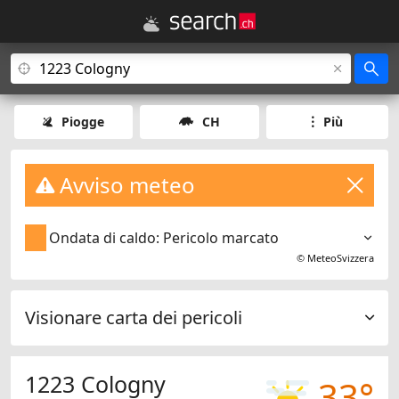
Piogge
CH
Più
Avviso meteo
Ondata di caldo: Pericolo marcato
©
MeteoSvizzera
Visionare carta dei pericoli
1223 Cologny
33°