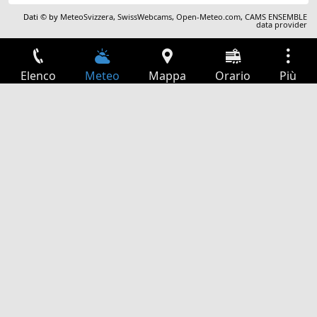
Dati © by
MeteoSvizzera
,
SwissWebcams
,
Open-Meteo.com
,
CAMS ENSEMBLE
data provider
Elenco
Meteo
Mappa
Orario
Più
Accesso
Servizi
Tabella partenze
Tempo libero
Guida TV
Cinema
Ricerca Web