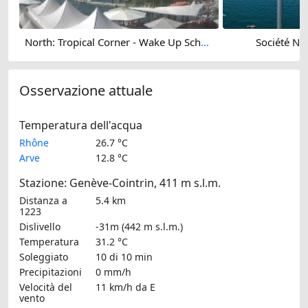
North: Tropical Corner - Wake Up School Of Wakeboard - Foil - Surf
Société Na
Osservazione attuale
Temperatura dell'acqua
Rhône
26.7 °C
Arve
12.8 °C
Stazione: Genève-Cointrin, 411 m s.l.m.
Distanza a
5.4 km
1223
Dislivello
-31m (442 m s.l.m.)
Temperatura
31.2 °C
Soleggiato
10 di 10 min
Precipitazioni
0 mm/h
Velocità del
11 km/h
da E
vento