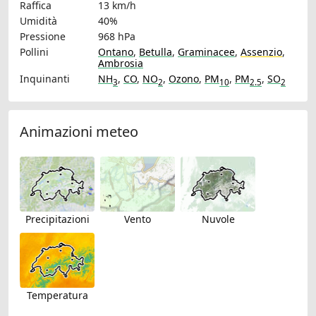
Raffica
13 km/h
Umidità
40%
Pressione
968 hPa
Pollini
Ontano
,
Betulla
,
Graminacee
,
Assenzio
,
Ambrosia
Inquinanti
NH
,
CO
,
NO
,
Ozono
,
PM
,
PM
,
SO
3
2
10
2.5
2
Animazioni meteo
Precipitazioni
Vento
Nuvole
Temperatura