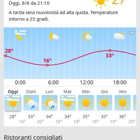
Oggi, 8/8 da 21:10
A tarda sera nuvolosità ad alta quota. Temperature
intorno a 25 gradi.
Oggi
Dom
Lun
Mar
Mer
Gio
Ven
S
28°
33°
34°
34°
35°
35°
36°
3
16°
20°
18°
18°
18°
19°
20°
Ristoranti consigliati