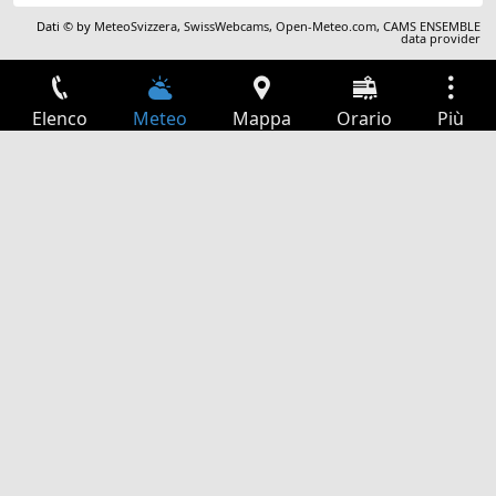
Dati © by
MeteoSvizzera
,
SwissWebcams
,
Open-Meteo.com
,
CAMS ENSEMBLE
data provider
Elenco
Meteo
Mappa
Orario
Più
Accesso
Servizi
Tabella partenze
Tempo libero
Guida TV
Cinema
Ricerca Web