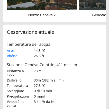
North: Geneva 2
Geneva: 
Osservazione attuale
Temperatura dell'acqua
Arve
14.3 °C
Rhône
26.8 °C
Stazione: Genève-Cointrin, 411 m s.l.m.
Distanza a
7 km
1227
Dislivello
30m (382 m s.l.m.)
Temperatura
27.8 °C
Soleggiato
0 di 10 min
Precipitazioni
0 mm/h
Velocità del
3 km/h
da N
vento