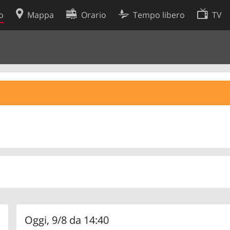
o
Mappa
Orario
Tempo libero
TV
Politica sui cookie
so
Preferenze cookie
 dati
Sviluppatori
Oggi, 9/8 da 14:40