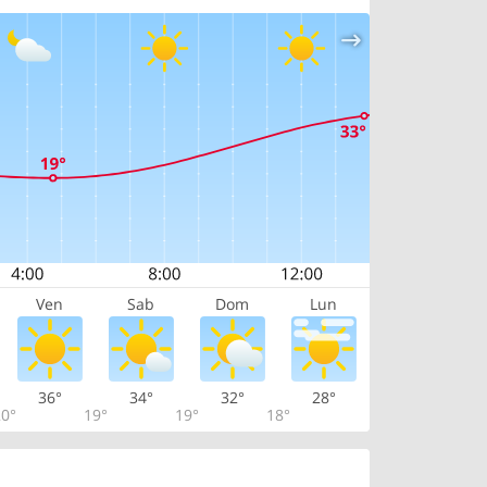
Ven
Sab
Dom
Lun
36°
34°
32°
28°
0°
19°
19°
18°