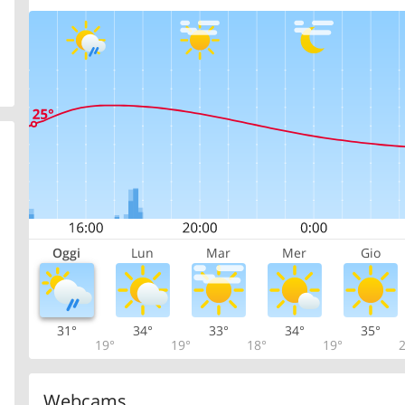
Oggi
Lun
Mar
Mer
Gio
31°
34°
33°
34°
35°
19°
19°
18°
19°
2
Webcams