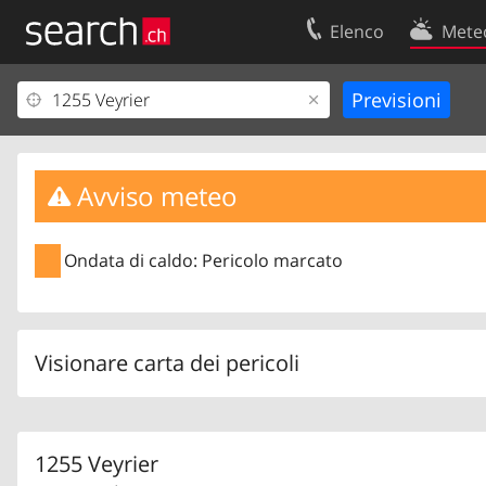
Elenco
Mete
Il vostro profolio
Contatti
Area clienti
Condizioni d’u
Informazioni Legali
Protezione dei
Avviso meteo
Ondata di caldo: Pericolo marcato
Visionare carta dei pericoli
1255 Veyrier