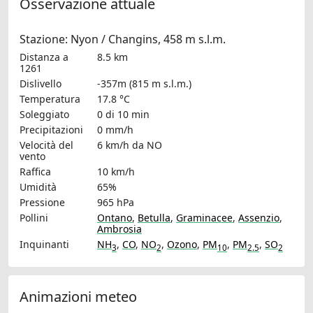
Osservazione attuale
Stazione: Nyon / Changins, 458 m s.l.m.
Distanza a
8.5 km
1261
Dislivello
-357m (815 m s.l.m.)
Temperatura
17.8 °C
Soleggiato
0 di 10 min
Precipitazioni
0 mm/h
Velocità del
6 km/h
da NO
vento
Raffica
10 km/h
Umidità
65%
Pressione
965 hPa
Pollini
Ontano
,
Betulla
,
Graminacee
,
Assenzio
,
Ambrosia
Inquinanti
NH
,
CO
,
NO
,
Ozono
,
PM
,
PM
,
SO
3
2
10
2.5
2
Animazioni meteo