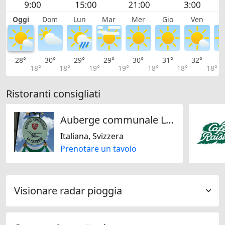
Oggi
Dom
Lun
Mar
Mer
Gio
Ven
S
28°
30°
29°
29°
30°
31°
32°
3
18°
18°
19°
19°
18°
18°
18°
Ristoranti consigliati
Auberge communale La Charrue
Italiana, Svizzera
Prenotare un tavolo
Visionare radar pioggia