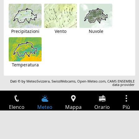
Precipitazioni
Vento
Nuvole
Temperatura
Dati © by
MeteoSvizzera
,
SwissWebcams
,
Open-Meteo.com
,
CAMS ENSEMBLE
data provider
Elenco
Meteo
Mappa
Orario
Più
Accesso
Servizi