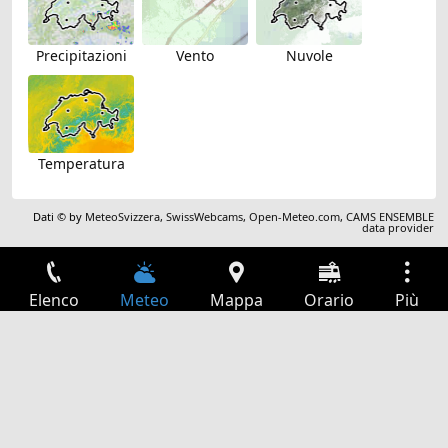
Precipitazioni
Vento
Nuvole
Temperatura
Dati © by
MeteoSvizzera
,
SwissWebcams
,
Open-Meteo.com
,
CAMS ENSEMBLE
data provider
Elenco
Meteo
Mappa
Orario
Più
Accesso
Servizi
Tabella partenze