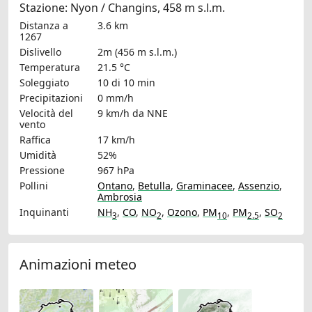
Stazione: Nyon / Changins, 458 m s.l.m.
Distanza a
3.6 km
1267
Dislivello
2m (456 m s.l.m.)
Temperatura
21.5 °C
Soleggiato
10 di 10 min
Precipitazioni
0 mm/h
Velocità del
9 km/h
da NNE
vento
Raffica
17 km/h
Umidità
52%
Pressione
967 hPa
Pollini
Ontano
,
Betulla
,
Graminacee
,
Assenzio
,
Ambrosia
Inquinanti
NH
,
CO
,
NO
,
Ozono
,
PM
,
PM
,
SO
3
2
10
2.5
2
Animazioni meteo