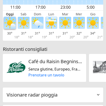
Oggi
Sab
Dom
Lun
Mar
Mer
Gio
V
30°
31°
31°
31°
31°
32°
34°
3
18°
18°
19°
19°
20°
20°
21°
Ristoranti consigliati
Café du Raisin Begnins SA
Senza glutine, Europeo, Francese, Svizzera
Prenotare un tavolo
Visionare radar pioggia