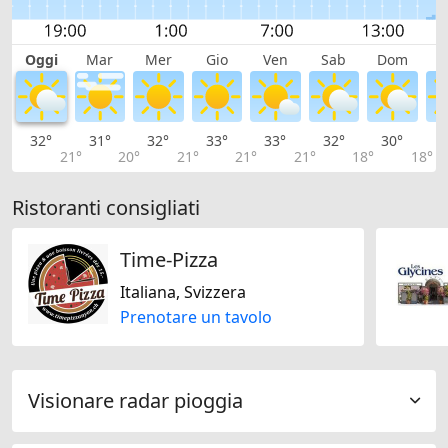
Oggi
Mar
Mer
Gio
Ven
Sab
Dom
L
32°
31°
32°
33°
33°
32°
30°
2
21°
20°
21°
21°
21°
18°
18°
Ristoranti consigliati
Time-Pizza
Italiana, Svizzera
Prenotare un tavolo
Visionare radar pioggia