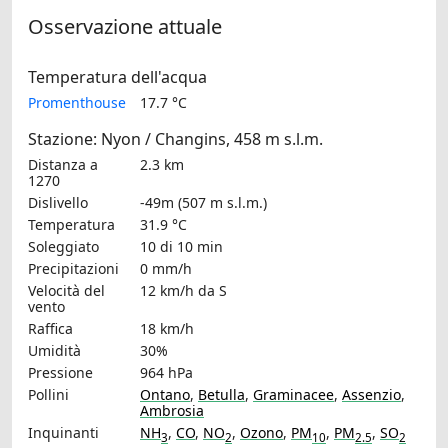
Osservazione attuale
Temperatura dell'acqua
Promenthouse
17.7 °C
Stazione: Nyon / Changins, 458 m s.l.m.
Distanza a
2.3 km
1270
Dislivello
-49m (507 m s.l.m.)
Temperatura
31.9 °C
Soleggiato
10 di 10 min
Precipitazioni
0 mm/h
Velocità del
12 km/h
da S
vento
Raffica
18 km/h
Umidità
30%
Pressione
964 hPa
Pollini
Ontano
,
Betulla
,
Graminacee
,
Assenzio
,
Ambrosia
Inquinanti
NH
,
CO
,
NO
,
Ozono
,
PM
,
PM
,
SO
3
2
10
2.5
2