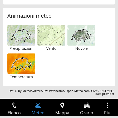
Animazioni meteo
Precipitazioni
Vento
Nuvole
Temperatura
Dati © by
MeteoSvizzera
,
SwissWebcams
,
Open-Meteo.com
,
CAMS ENSEMBLE
data provider
Elenco
Meteo
Mappa
Orario
Più