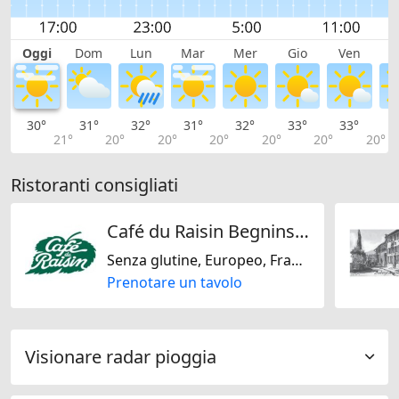
Oggi
Dom
Lun
Mar
Mer
Gio
Ven
S
30°
31°
32°
31°
32°
33°
33°
3
21°
20°
20°
20°
20°
20°
20°
Ristoranti consigliati
Café du Raisin Begnins SA
Senza glutine, Europeo, Francese, Svizzera
Prenotare un tavolo
Visionare radar pioggia