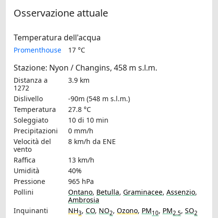
Osservazione attuale
Temperatura dell'acqua
Promenthouse
17 °C
Stazione: Nyon / Changins, 458 m s.l.m.
Distanza a
3.9 km
1272
Dislivello
-90m (548 m s.l.m.)
Temperatura
27.8 °C
Soleggiato
10 di 10 min
Precipitazioni
0 mm/h
Velocità del
8 km/h
da ENE
vento
Raffica
13 km/h
Umidità
40%
Pressione
965 hPa
Pollini
Ontano
,
Betulla
,
Graminacee
,
Assenzio
,
Ambrosia
Inquinanti
NH
,
CO
,
NO
,
Ozono
,
PM
,
PM
,
SO
3
2
10
2.5
2