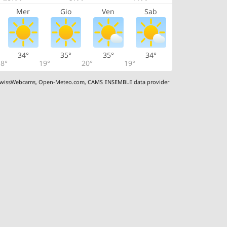
Mer
Gio
Ven
Sab
34°
35°
35°
34°
8°
19°
20°
19°
wissWebcams
,
Open-Meteo.com
,
CAMS ENSEMBLE data provider