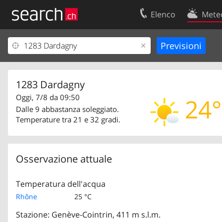
Elenco
Mete
Il vostro profolio
Contatti
Area clienti
Condizioni d’u
Informazioni Legali
Protezione dei
1283 Dardagny
Oggi, 7/8 da 09:50
24°
Dalle 9 abbastanza soleggiato.
Temperature tra 21 e 32 gradi.
Osservazione attuale
Temperatura dell'acqua
Rhône
25 °C
Stazione: Genève-Cointrin, 411 m s.l.m.