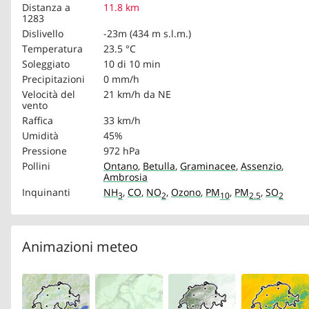
Distanza a
11.8 km
1283
Dislivello
-23m (434 m s.l.m.)
Temperatura
23.5 °C
Soleggiato
10 di 10 min
Precipitazioni
0 mm/h
Velocità del
21 km/h
da NE
vento
Raffica
33 km/h
Umidità
45%
Pressione
972 hPa
Pollini
Ontano
,
Betulla
,
Graminacee
,
Assenzio
,
Ambrosia
Inquinanti
NH
,
CO
,
NO
,
Ozono
,
PM
,
PM
,
SO
3
2
10
2.5
2
Animazioni meteo