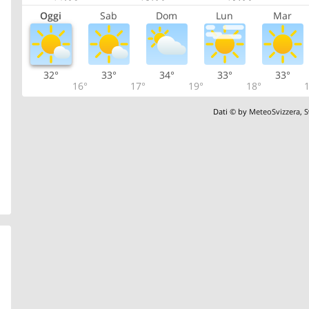
Oggi
Sab
Dom
Lun
Mar
32°
33°
34°
33°
33°
16°
17°
19°
18°
1
Dati © by
MeteoSvizzera
,
S