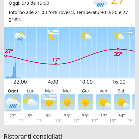
Oggi, 9/8 da 19:00
Intorno alle 21:00 forti rovesci. Temperature tra 20 e 27
gradi.
Oggi
Lun
Mar
Mer
Gio
Ven
Sab
D
27°
35°
34°
35°
36°
37°
34°
3
17°
17°
16°
17°
17°
19°
19°
Ristoranti consigliati