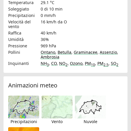
Temperatura
29.1 °C
Soleggiato
0 di 10 min
Precipitazioni
0 mm/h
Velocità del
16 km/h
da O
vento
Raffica
40 km/h
Umidità
36%
Pressione
969 hPa
Pollini
Ontano
,
Betulla
,
Graminacee
,
Assenzio
,
Ambrosia
Inquinanti
NH
,
CO
,
NO
,
Ozono
,
PM
,
PM
,
SO
3
2
10
2.5
2
Animazioni meteo
Precipitazioni
Vento
Nuvole