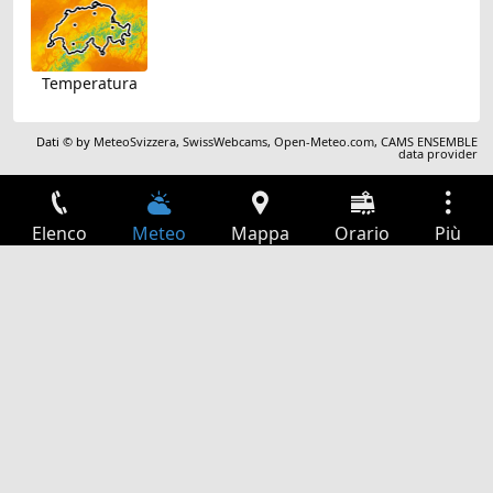
Temperatura
Dati © by
MeteoSvizzera
,
SwissWebcams
,
Open-Meteo.com
,
CAMS ENSEMBLE
data provider
Elenco
Meteo
Mappa
Orario
Più
Accesso
Servizi
Tabella partenze
Tempo libero
Guida TV