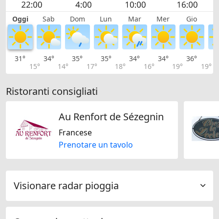
Oggi
Sab
Dom
Lun
Mar
Mer
Gio
V
31°
34°
35°
35°
34°
34°
36°
3
15°
14°
17°
18°
16°
19°
19°
Ristoranti consigliati
Au Renfort de Sézegnin
Francese
Prenotare un tavolo
Visionare radar pioggia