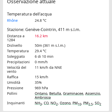
Osservazione attuale
Temperatura dell'acqua
Rhône
24.8 °C
Stazione: Genève-Cointrin, 411 m s.l.m.
Distanza a
16.2 km
1284
Dislivello
50m (361 m s.l.m.)
Temperatura
29.4 °C
Soleggiato
6 di 10 min
Precipitazioni
0 mm/h
Velocità del
11 km/h
da NNE
vento
Raffica
15 km/h
Umidità
35%
Pressione
969 hPa
Pollini
Ontano
,
Betulla
,
Graminacee
,
Assenzio
,
Ambrosia
Inquinanti
NH
,
CO
,
NO
,
Ozono
,
PM
,
PM
,
SO
3
2
10
2.5
2