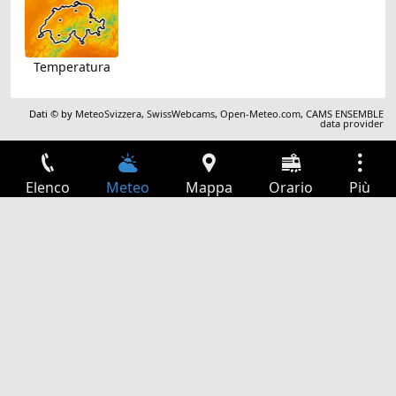
Temperatura
Dati © by
MeteoSvizzera
,
SwissWebcams
,
Open-Meteo.com
,
CAMS ENSEMBLE
data provider
Elenco
Meteo
Mappa
Orario
Più
Accesso
Servizi
Tabella partenze
Tempo libero
Guida TV