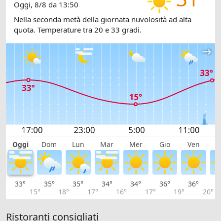
Oggi, 8/8 da 13:50
Nella seconda metà della giornata nuvolosità ad alta
quota. Temperature tra 20 e 33 gradi.
Oggi
Dom
Lun
Mar
Mer
Gio
Ven
S
33°
35°
35°
34°
34°
36°
36°
3
15°
18°
17°
16°
17°
19°
20°
Ristoranti consigliati