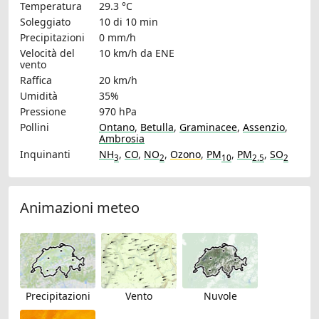
Temperatura
29.3 °C
Soleggiato
10 di 10 min
Precipitazioni
0 mm/h
Velocità del
10 km/h
da ENE
vento
Raffica
20 km/h
Umidità
35%
Pressione
970 hPa
Pollini
Ontano
,
Betulla
,
Graminacee
,
Assenzio
,
Ambrosia
Inquinanti
NH
,
CO
,
NO
,
Ozono
,
PM
,
PM
,
SO
3
2
10
2.5
2
Animazioni meteo
Precipitazioni
Vento
Nuvole