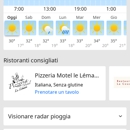
Oggi
Sab
Dom
Lun
Mar
Mer
Gio
V
30°
32°
32°
33°
33°
34°
35°
3
17°
18°
19°
18°
20°
20°
21°
Ristoranti consigliati
Pizzeria Motel le Léman - Restaurant Commugny
Italiana, Senza glutine
Prenotare un tavolo
Visionare radar pioggia