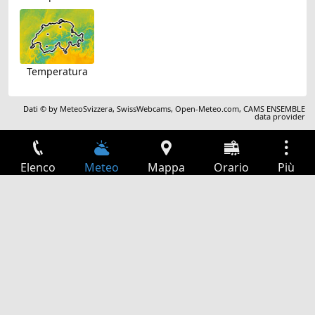
Temperatura
Dati © by
MeteoSvizzera
,
SwissWebcams
,
Open-Meteo.com
,
CAMS ENSEMBLE
data provider
Elenco
Meteo
Mappa
Orario
Più
Accesso
Servizi
Tabella partenze
Tempo libero