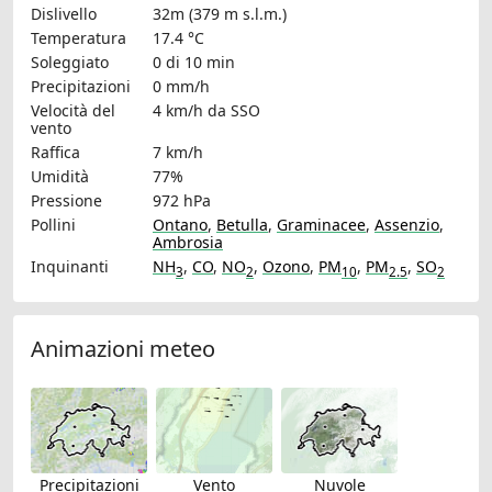
Dislivello
32m (379 m s.l.m.)
Temperatura
17.4 °C
Soleggiato
0 di 10 min
Precipitazioni
0 mm/h
Velocità del
4 km/h
da SSO
vento
Raffica
7 km/h
Umidità
77%
Pressione
972 hPa
Pollini
Ontano
,
Betulla
,
Graminacee
,
Assenzio
,
Ambrosia
Inquinanti
NH
,
CO
,
NO
,
Ozono
,
PM
,
PM
,
SO
3
2
10
2.5
2
Animazioni meteo
Precipitazioni
Vento
Nuvole