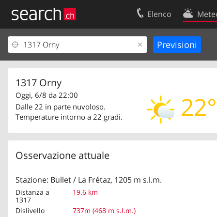
Elenco
Mete
Il vostro profolio
Contatti
Area clienti
Condizioni d’u
Informazioni Legali
Protezione dei
1317 Orny
Oggi, 6/8 da 22:00
22°
Dalle 22 in parte nuvoloso.
Temperature intorno a 22 gradi.
Osservazione attuale
Stazione: Bullet / La Frétaz, 1205 m s.l.m.
Distanza a
19.6 km
1317
Dislivello
737m (468 m s.l.m.)