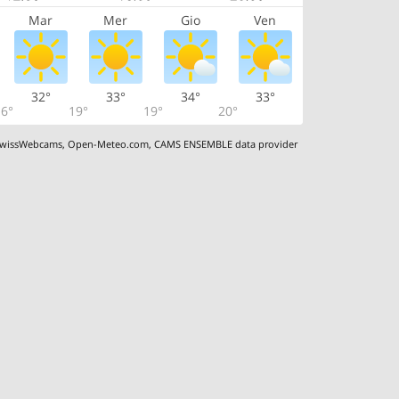
Mar
Mer
Gio
Ven
32°
33°
34°
33°
6°
19°
19°
20°
wissWebcams
,
Open-Meteo.com
,
CAMS ENSEMBLE data provider