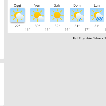
Oggi
Ven
Sab
Dom
Lun
22°
30°
32°
31°
31°
16°
16°
16°
17°
1
Dati © by
MeteoSvizzera
,
S