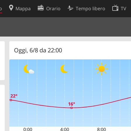
o
Mappa
Orario
Tempo libero
TV
Politica sui cookie
so
Preferenze cookie
 dati
Sviluppatori
Oggi, 6/8 da 22:00