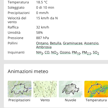
Temperatura
18.5 °C
Soleggiato
0 di 10 min
Precipitazioni
0 mm/h
Velocità del
15 km/h
da N
vento
Raffica
32 km/h
Umidità
58%
Pressione
887 hPa
Pollini
Ontano
,
Betulla
,
Graminacee
,
Assenzio
,
Ambrosia
Inquinanti
NH
,
CO
,
NO
,
Ozono
,
PM
,
PM
,
SO
3
2
10
2.5
2
Animazioni meteo
Precipitazioni
Vento
Nuvole
Temperatura