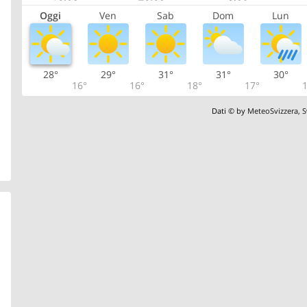
Oggi
Ven
Sab
Dom
Lun
28°
29°
31°
31°
30°
16°
16°
18°
17°
1
Dati © by
MeteoSvizzera
,
S