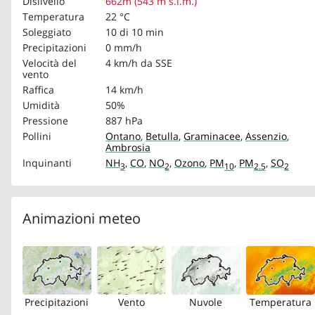
Dislivello
662m (543 m s.l.m.)
Temperatura
22 °C
Soleggiato
10 di 10 min
Precipitazioni
0 mm/h
Velocità del
4 km/h
da SSE
vento
Raffica
14 km/h
Umidità
50%
Pressione
887 hPa
Pollini
Ontano
,
Betulla
,
Graminacee
,
Assenzio
,
Ambrosia
Inquinanti
NH
,
CO
,
NO
,
Ozono
,
PM
,
PM
,
SO
3
2
10
2.5
2
Animazioni meteo
Precipitazioni
Vento
Nuvole
Temperatura