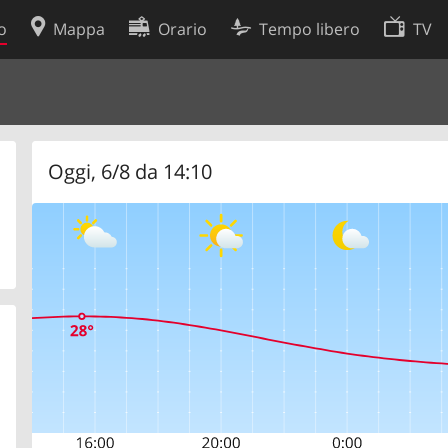
o
Mappa
Orario
Tempo libero
TV
Politica sui cookie
so
Preferenze cookie
 dati
Sviluppatori
Oggi, 6/8 da 14:10