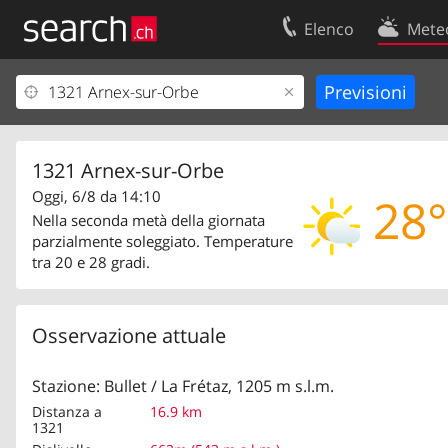
Elenco
Mete
Il vostro profolio
Contatti
Area clienti
Condizioni d’u
Informazioni Legali
Protezione dei
1321 Arnex-sur-Orbe
Oggi, 6/8 da 14:10
28°
Nella seconda metà della giornata
parzialmente soleggiato. Temperature
tra 20 e 28 gradi.
Osservazione attuale
Stazione: Bullet / La Frétaz, 1205 m s.l.m.
Distanza a
16.9 km
1321