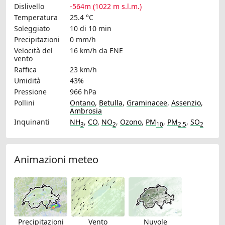
Dislivello
-564m (1022 m s.l.m.)
Temperatura
25.4 °C
Soleggiato
10 di 10 min
Precipitazioni
0 mm/h
Velocità del
16 km/h
da ENE
vento
Raffica
23 km/h
Umidità
43%
Pressione
966 hPa
Pollini
Ontano
,
Betulla
,
Graminacee
,
Assenzio
,
Ambrosia
Inquinanti
NH
,
CO
,
NO
,
Ozono
,
PM
,
PM
,
SO
3
2
10
2.5
2
Animazioni meteo
Precipitazioni
Vento
Nuvole