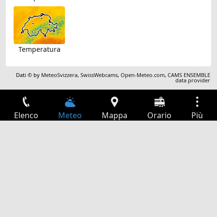
Temperatura
Dati © by
MeteoSvizzera
,
SwissWebcams
,
Open-Meteo.com
,
CAMS ENSEMBLE
data provider
Elenco
Meteo
Mappa
Orario
Più
Accesso
Servizi
Tabella partenze
Tempo libero