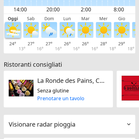
Oggi
Sab
Dom
Lun
Mar
Mer
Gio
V
24°
27°
27°
26°
26°
28°
29°
2
13°
16°
16°
16°
16°
18°
18°
Ristoranti consigliati
La Ronde des Pains, Collaud Sàrl
Senza glutine
Prenotare un tavolo
Visionare radar pioggia