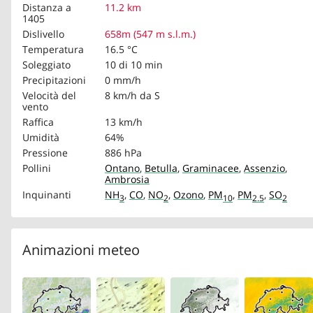
Distanza a
11.2 km
1405
Dislivello
658m (547 m s.l.m.)
Temperatura
16.5 °C
Soleggiato
10 di 10 min
Precipitazioni
0 mm/h
Velocità del
8 km/h
da S
vento
Raffica
13 km/h
Umidità
64%
Pressione
886 hPa
Pollini
Ontano
,
Betulla
,
Graminacee
,
Assenzio
,
Ambrosia
Inquinanti
NH
,
CO
,
NO
,
Ozono
,
PM
,
PM
,
SO
3
2
10
2.5
2
Animazioni meteo