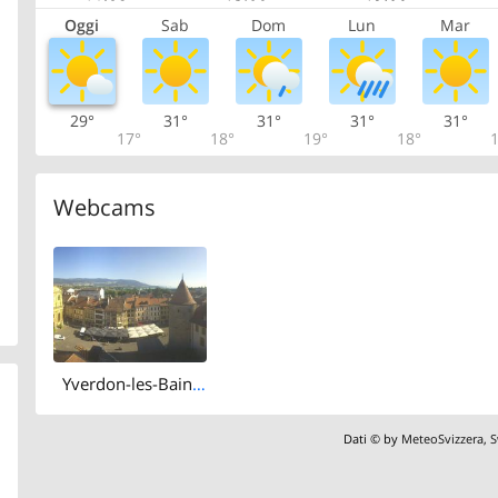
Oggi
Sab
Dom
Lun
Mar
29°
31°
31°
31°
31°
17°
18°
19°
18°
1
Webcams
Yverdon-les-Bains: Place Pestalozzi - Yverdon-les-Bains Castle
Dati © by
MeteoSvizzera
,
S