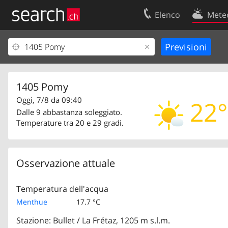
Elenco
Mete
Il vostro profolio
Contatti
Area clienti
Condizioni d’u
Informazioni Legali
Protezione dei
1405 Pomy
Oggi, 7/8 da 09:40
22°
Dalle 9 abbastanza soleggiato.
Temperature tra 20 e 29 gradi.
Osservazione attuale
Temperatura dell'acqua
Menthue
17.7 °C
Stazione: Bullet / La Frétaz, 1205 m s.l.m.