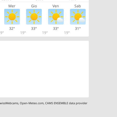
Mer
Gio
Ven
Sab
32°
33°
33°
31°
9°
19°
19°
19°
wissWebcams
,
Open-Meteo.com
,
CAMS ENSEMBLE data provider