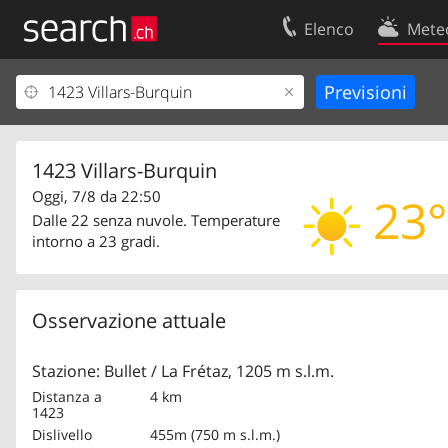
Elenco
Mete
Il vostro profolio
Contatti
Area clienti
Condizioni d’u
Informazioni Legali
Protezione dei
1423 Villars-Burquin
Oggi, 7/8 da 22:50
23°
Dalle 22 senza nuvole. Temperature
intorno a 23 gradi.
Osservazione attuale
Stazione: Bullet / La Frétaz, 1205 m s.l.m.
Distanza a
4 km
1423
Dislivello
455m (750 m s.l.m.)