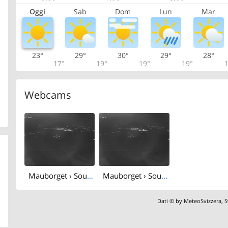
Oggi
Sab
Dom
Lun
Mar
23°
29°
30°
29°
28°
17°
19°
19°
19°
1
Webcams
Mauborget › South-east: Decollage Mauborget
Mauborget › South-east: Mauborget, Village
Dati © by
MeteoSvizzera
,
S