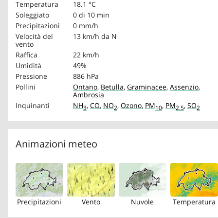
Temperatura
18.1 °C
Soleggiato
0 di 10 min
Precipitazioni
0 mm/h
Velocità del
13 km/h
da N
vento
Raffica
22 km/h
Umidità
49%
Pressione
886 hPa
Pollini
Ontano
,
Betulla
,
Graminacee
,
Assenzio
,
Ambrosia
Inquinanti
NH
,
CO
,
NO
,
Ozono
,
PM
,
PM
,
SO
3
2
10
2.5
2
Animazioni meteo
Precipitazioni
Vento
Nuvole
Temperatura