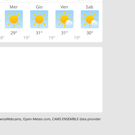
Mer
Gio
Ven
Sab
29°
31°
31°
30°
8°
19°
19°
19°
wissWebcams
,
Open-Meteo.com
,
CAMS ENSEMBLE data provider