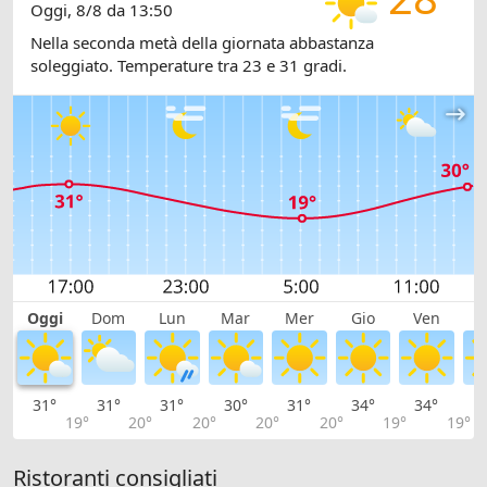
Oggi, 8/8 da 13:50
Nella seconda metà della giornata abbastanza
soleggiato. Temperature tra 23 e 31 gradi.
Oggi
Dom
Lun
Mar
Mer
Gio
Ven
S
31°
31°
31°
30°
31°
34°
34°
3
19°
20°
20°
20°
20°
19°
19°
Ristoranti consigliati