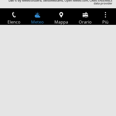
Dati © by
MeteoSvizzera
,
SwissWebcams
,
Open-Meteo.com
,
CAMS ENSEMBLE
data provider
Elenco
Meteo
Mappa
Orario
Più
Accesso
Servizi
Tabella partenze
Tempo libero
Guida TV
Cinema
Ricerca Web