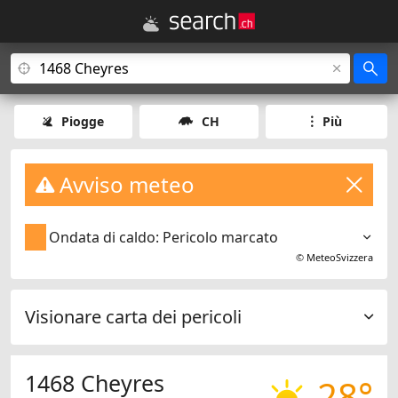
Piogge
CH
Più
Avviso meteo
Ondata di caldo: Pericolo marcato
©
MeteoSvizzera
Visionare carta dei pericoli
1468 Cheyres
28°