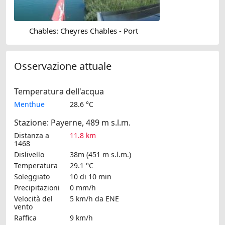
Chables: Cheyres Chables - Port
Osservazione attuale
Temperatura dell'acqua
Menthue
28.6 °C
Stazione: Payerne, 489 m s.l.m.
Distanza a
11.8 km
1468
Dislivello
38m (451 m s.l.m.)
Temperatura
29.1 °C
Soleggiato
10 di 10 min
Precipitazioni
0 mm/h
Velocità del
5 km/h
da ENE
vento
Raffica
9 km/h