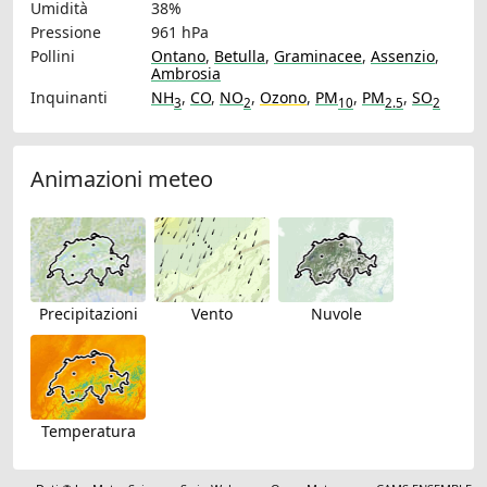
Umidità
38%
Pressione
961 hPa
Pollini
Ontano
,
Betulla
,
Graminacee
,
Assenzio
,
Ambrosia
Inquinanti
NH
,
CO
,
NO
,
Ozono
,
PM
,
PM
,
SO
3
2
10
2.5
2
Animazioni meteo
Precipitazioni
Vento
Nuvole
Temperatura