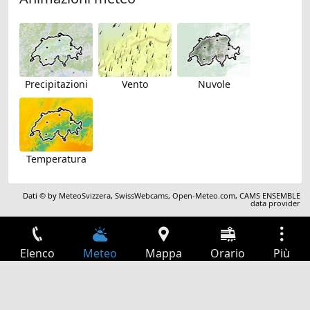
Precipitazioni
Vento
Nuvole
Temperatura
Dati © by
MeteoSvizzera
,
SwissWebcams
,
Open-Meteo.com
,
CAMS ENSEMBLE
data provider
Elenco
Meteo
Mappa
Orario
Più
Accesso