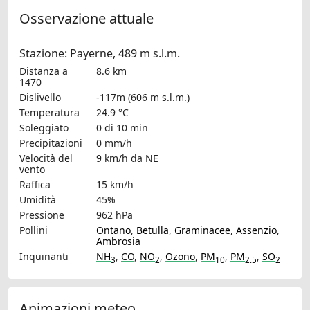
Osservazione attuale
Stazione: Payerne, 489 m s.l.m.
Distanza a
8.6 km
1470
Dislivello
-117m (606 m s.l.m.)
Temperatura
24.9 °C
Soleggiato
0 di 10 min
Precipitazioni
0 mm/h
Velocità del
9 km/h
da NE
vento
Raffica
15 km/h
Umidità
45%
Pressione
962 hPa
Pollini
Ontano
,
Betulla
,
Graminacee
,
Assenzio
,
Ambrosia
Inquinanti
NH
,
CO
,
NO
,
Ozono
,
PM
,
PM
,
SO
3
2
10
2.5
2
Animazioni meteo