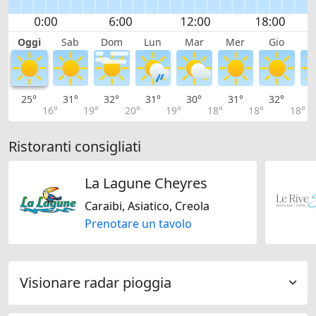
Oggi
Sab
Dom
Lun
Mar
Mer
Gio
V
25°
31°
32°
31°
30°
31°
32°
3
16°
19°
20°
19°
18°
18°
18°
Ristoranti consigliati
La Lagune Cheyres
Caraibi, Asiatico, Creola
Prenotare un tavolo
Visionare radar pioggia