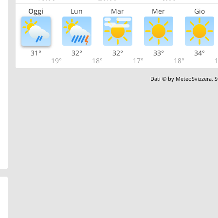
Oggi
Lun
Mar
Mer
Gio
31°
32°
32°
33°
34°
19°
18°
17°
18°
1
Dati © by
MeteoSvizzera
,
S