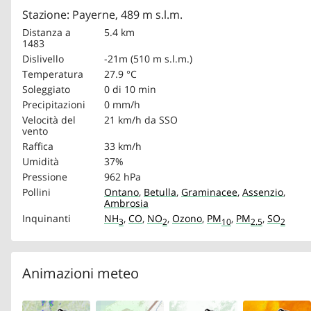
Stazione: Payerne, 489 m s.l.m.
Distanza a
5.4 km
1483
Dislivello
-21m (510 m s.l.m.)
Temperatura
27.9 °C
Soleggiato
0 di 10 min
Precipitazioni
0 mm/h
Velocità del
21 km/h
da SSO
vento
Raffica
33 km/h
Umidità
37%
Pressione
962 hPa
Pollini
Ontano
,
Betulla
,
Graminacee
,
Assenzio
,
Ambrosia
Inquinanti
NH
,
CO
,
NO
,
Ozono
,
PM
,
PM
,
SO
3
2
10
2.5
2
Animazioni meteo