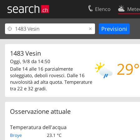
Elenco
Mete
Il vostro profolio
Contatti
Area clienti
Condizioni d’u
Informazioni Legali
Protezione dei
1483 Vesin
Oggi, 9/8 da 14:50
29°
Dalle 14 alle 16 parzialmente
soleggiato, deboli rovesci. Dalle 16
nuvolosità ad alta quota. Temperature
tra 22 e 32 gradi.
Osservazione attuale
Temperatura dell'acqua
Broye
23.1 °C