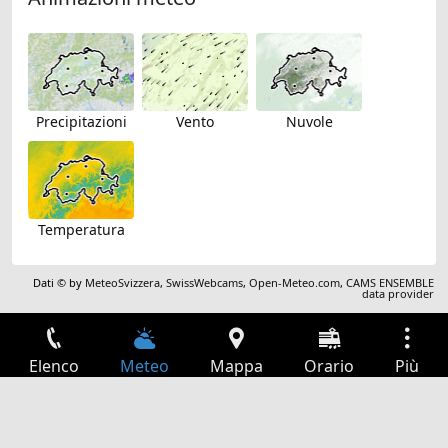
Precipitazioni
Vento
Nuvole
Temperatura
Dati © by
MeteoSvizzera
,
SwissWebcams
,
Open-Meteo.com
,
CAMS ENSEMBLE
data provider
Elenco
Meteo
Mappa
Orario
Più
Accesso