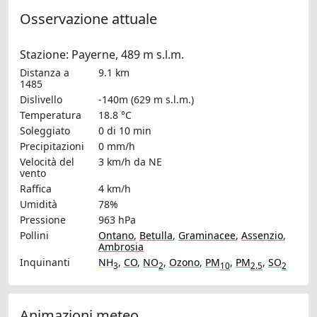
Osservazione attuale
Stazione: Payerne, 489 m s.l.m.
Distanza a
9.1 km
1485
Dislivello
-140m (629 m s.l.m.)
Temperatura
18.8 °C
Soleggiato
0 di 10 min
Precipitazioni
0 mm/h
Velocità del
3 km/h
da NE
vento
Raffica
4 km/h
Umidità
78%
Pressione
963 hPa
Pollini
Ontano
,
Betulla
,
Graminacee
,
Assenzio
,
Ambrosia
Inquinanti
NH
,
CO
,
NO
,
Ozono
,
PM
,
PM
,
SO
3
2
10
2.5
2
Animazioni meteo