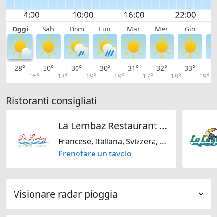
Oggi
Sab
Dom
Lun
Mar
Mer
Gio
V
28°
30°
30°
30°
31°
32°
33°
3
15°
18°
19°
19°
17°
18°
19°
Ristoranti consigliati
La Lembaz Restaurant Pizzeria
Francese, Italiana, Svizzera, Senza glutine, Senza lattosio, Senza noci, Senza soja
Prenotare un tavolo
Visionare radar pioggia