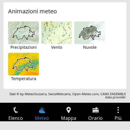
Animazioni meteo
Precipitazioni
Vento
Nuvole
Temperatura
Dati © by
MeteoSvizzera
,
SwissWebcams
,
Open-Meteo.com
,
CAMS ENSEMBLE
data provider
Elenco
Meteo
Mappa
Orario
Più