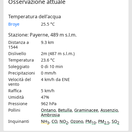
Osservazione attuale
Temperatura dell'acqua
Broye
25.5 °C
Stazione: Payerne, 489 m s.l.m.
Distanza a
9.3 km
1544
Dislivello
2m (487 m s.l.m.)
Temperatura
23.6 °C
Soleggiato
0 di 10 min
Precipitazioni
0 mm/h
Velocità del
4 km/h
da ENE
vento
Raffica
5 km/h
Umidità
47%
Pressione
962 hPa
Pollini
Ontano
,
Betulla
,
Graminacee
,
Assenzio
,
Ambrosia
Inquinanti
NH
,
CO
,
NO
,
Ozono
,
PM
,
PM
,
SO
3
2
10
2.5
2