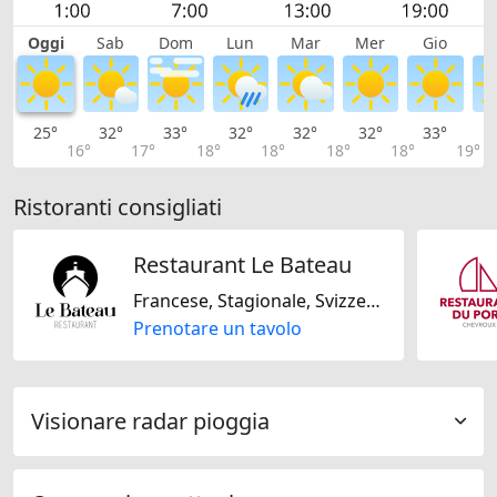
Oggi
Sab
Dom
Lun
Mar
Mer
Gio
V
25°
32°
33°
32°
32°
32°
33°
3
16°
17°
18°
18°
18°
18°
19°
Ristoranti consigliati
Restaurant Le Bateau
Francese, Stagionale, Svizzera, Regionale
Prenotare un tavolo
Visionare radar pioggia