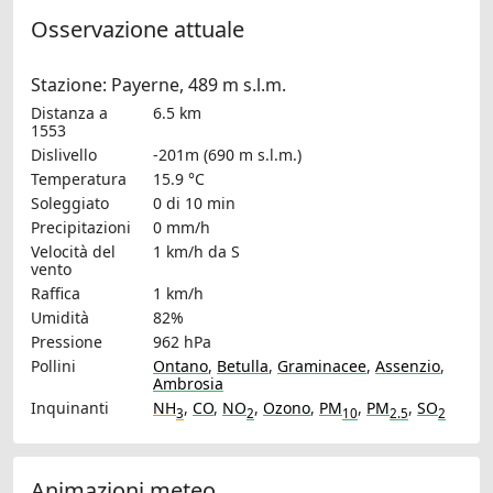
Osservazione attuale
Stazione: Payerne, 489 m s.l.m.
Distanza a
6.5 km
1553
Dislivello
-201m (690 m s.l.m.)
Temperatura
15.9 °C
Soleggiato
0 di 10 min
Precipitazioni
0 mm/h
Velocità del
1 km/h
da S
vento
Raffica
1 km/h
Umidità
82%
Pressione
962 hPa
Pollini
Ontano
,
Betulla
,
Graminacee
,
Assenzio
,
Ambrosia
Inquinanti
NH
,
CO
,
NO
,
Ozono
,
PM
,
PM
,
SO
3
2
10
2.5
2
Animazioni meteo