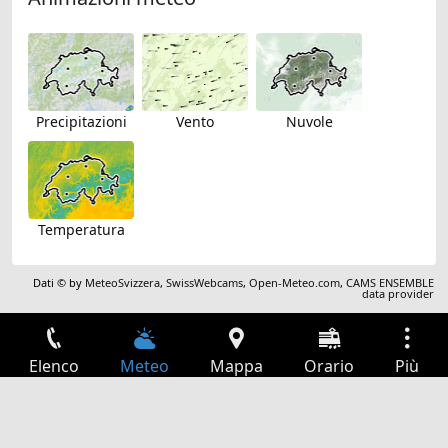
Precipitazioni
Vento
Nuvole
Temperatura
Dati © by
MeteoSvizzera
,
SwissWebcams
,
Open-Meteo.com
,
CAMS ENSEMBLE
data provider
Elenco
Meteo
Mappa
Orario
Più
Accesso