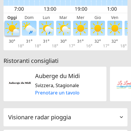
Oggi
Dom
Lun
Mar
Mer
Gio
Ven
S
30°
31°
31°
30°
31°
32°
32°
3
18°
18°
18°
17°
16°
17°
18°
Ristoranti consigliati
Auberge du Midi
Svizzera, Stagionale
Prenotare un tavolo
Visionare radar pioggia