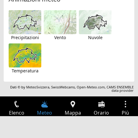
Precipitazioni
Vento
Nuvole
Temperatura
Dati © by
MeteoSvizzera
,
SwissWebcams
,
Open-Meteo.com
,
CAMS ENSEMBLE
data provider
Elenco
Meteo
Mappa
Orario
Più
Accesso