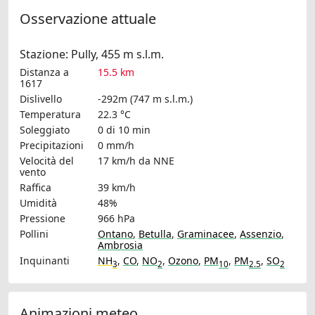
Osservazione attuale
Stazione: Pully, 455 m s.l.m.
Distanza a
15.5 km
1617
Dislivello
-292m (747 m s.l.m.)
Temperatura
22.3 °C
Soleggiato
0 di 10 min
Precipitazioni
0 mm/h
Velocità del
17 km/h
da NNE
vento
Raffica
39 km/h
Umidità
48%
Pressione
966 hPa
Pollini
Ontano
,
Betulla
,
Graminacee
,
Assenzio
,
Ambrosia
Inquinanti
NH
,
CO
,
NO
,
Ozono
,
PM
,
PM
,
SO
3
2
10
2.5
2
Animazioni meteo