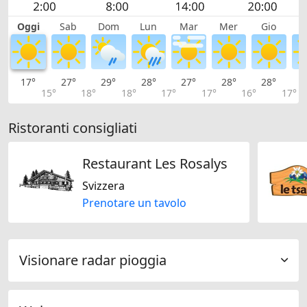
Oggi
Sab
Dom
Lun
Mar
Mer
Gio
V
17°
27°
29°
28°
27°
28°
28°
2
15°
18°
18°
17°
17°
16°
17°
Ristoranti consigliati
Restaurant Les Rosalys
Svizzera
Prenotare un tavolo
Visionare radar pioggia