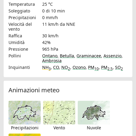
Temperatura
25 °C
Soleggiato
0 di 10 min
Precipitazioni
0 mm/h
Velocità del
11 km/h
da NNE
vento
Raffica
30 km/h
Umidità
42%
Pressione
965 hPa
Pollini
Ontano
,
Betulla
,
Graminacee
,
Assenzio
,
Ambrosia
Inquinanti
NH
,
CO
,
NO
,
Ozono
,
PM
,
PM
,
SO
3
2
10
2.5
2
Animazioni meteo
Precipitazioni
Vento
Nuvole