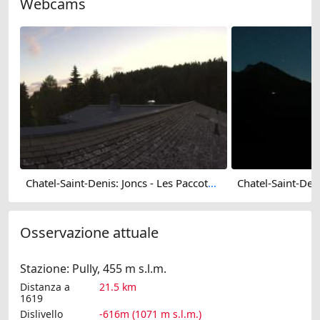
Webcams
Chatel-Saint-Denis: Joncs - Les Paccots - La Veveyse
Osservazione attuale
Stazione: Pully, 455 m s.l.m.
Distanza a
21.5 km
1619
Dislivello
-616m (1071 m s.l.m.)