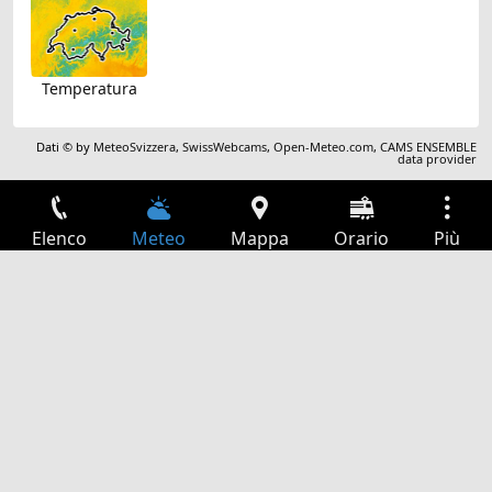
Temperatura
Dati © by
MeteoSvizzera
,
SwissWebcams
,
Open-Meteo.com
,
CAMS ENSEMBLE
data provider
Elenco
Meteo
Mappa
Orario
Più
Accesso
Servizi
Tabella partenze
Tempo libero