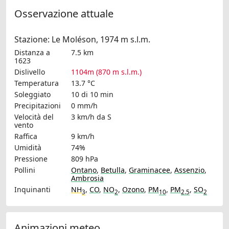
Osservazione attuale
Stazione: Le Moléson, 1974 m s.l.m.
Distanza a
7.5 km
1623
Dislivello
1104m (870 m s.l.m.)
Temperatura
13.7 °C
Soleggiato
10 di 10 min
Precipitazioni
0 mm/h
Velocità del
3 km/h
da S
vento
Raffica
9 km/h
Umidità
74%
Pressione
809 hPa
Pollini
Ontano
,
Betulla
,
Graminacee
,
Assenzio
,
Ambrosia
Inquinanti
NH
,
CO
,
NO
,
Ozono
,
PM
,
PM
,
SO
3
2
10
2.5
2
Animazioni meteo