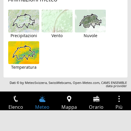
Precipitazioni
Vento
Nuvole
Temperatura
Dati © by
MeteoSvizzera
,
SwissWebcams
,
Open-Meteo.com
,
CAMS ENSEMBLE
data provider
Elenco
Meteo
Mappa
Orario
Più
Accesso