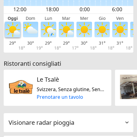
Oggi
Dom
Lun
Mar
Mer
Gio
Ven
S
29°
30°
29°
29°
30°
31°
31°
2
18°
19°
18°
17°
18°
18°
18°
Ristoranti consigliati
Le Tsalè
Svizzera, Senza glutine, Senza lattosio, Regionale, Stagionale
Prenotare un tavolo
Visionare radar pioggia