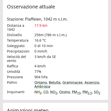
Osservazione attuale
Stazione: Plaffeien, 1042 m s.l.m.
Distanza a
17.9 km
1642
Dislivello
256m (786 m s.l.m.)
Temperatura
16.6 °C
Soleggiato
0 di 10 min
Precipitazioni
0 mm/h
Velocità del
3 km/h
da SE
vento
Raffica
4 km/h
Umidità
77%
Pressione
904 hPa
Pollini
Ontano
,
Betulla
,
Graminacee
,
Assenzio
,
Ambrosia
Inquinanti
NH
,
CO
,
NO
,
Ozono
,
PM
,
PM
,
SO
3
2
10
2.5
2
Animazioni meteo