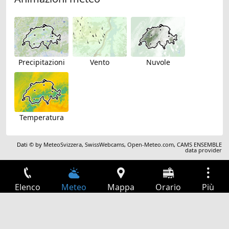
Precipitazioni
Vento
Nuvole
Temperatura
Dati © by
MeteoSvizzera
,
SwissWebcams
,
Open-Meteo.com
,
CAMS ENSEMBLE
data provider
Elenco
Meteo
Mappa
Orario
Più
Accesso