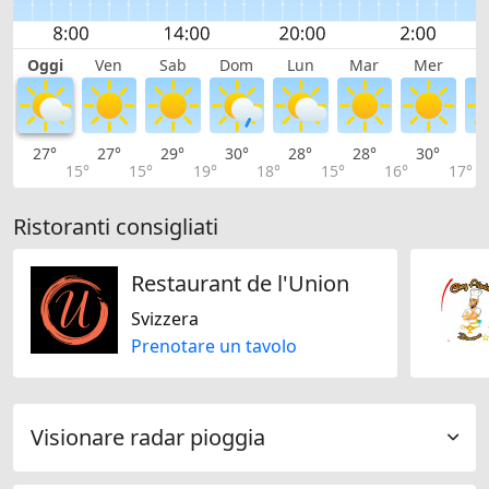
Oggi
Ven
Sab
Dom
Lun
Mar
Mer
G
27°
27°
29°
30°
28°
28°
30°
3
15°
15°
19°
18°
15°
16°
17°
Ristoranti consigliati
Restaurant de l'Union
Svizzera
Prenotare un tavolo
Visionare radar pioggia