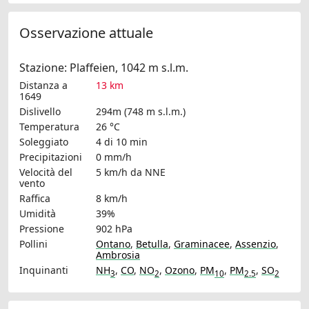
Osservazione attuale
Stazione: Plaffeien, 1042 m s.l.m.
Distanza a
13 km
1649
Dislivello
294m (748 m s.l.m.)
Temperatura
26 °C
Soleggiato
4 di 10 min
Precipitazioni
0 mm/h
Velocità del
5 km/h
da NNE
vento
Raffica
8 km/h
Umidità
39%
Pressione
902 hPa
Pollini
Ontano
,
Betulla
,
Graminacee
,
Assenzio
,
Ambrosia
Inquinanti
NH
,
CO
,
NO
,
Ozono
,
PM
,
PM
,
SO
3
2
10
2.5
2