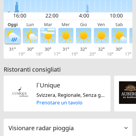
Oggi
Lun
Mar
Mer
Gio
Ven
Sab
D
31°
30°
30°
31°
32°
32°
30°
2
19°
18°
17°
19°
20°
18°
17°
Ristoranti consigliati
l`Unique
Svizzera, Regionale, Senza glutine, Senza lattosio, Francese, Stagionale, Mediterranea
Prenotare un tavolo
Visionare radar pioggia