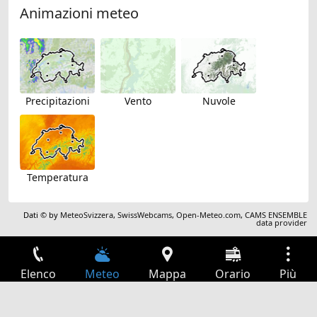
Animazioni meteo
Precipitazioni
Vento
Nuvole
Temperatura
Dati © by
MeteoSvizzera
,
SwissWebcams
,
Open-Meteo.com
,
CAMS ENSEMBLE
data provider
Elenco
Meteo
Mappa
Orario
Più
Accesso