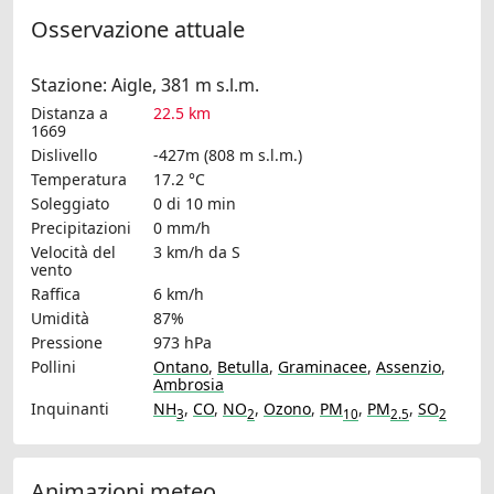
Osservazione attuale
Stazione: Aigle, 381 m s.l.m.
Distanza a
22.5 km
1669
Dislivello
-427m (808 m s.l.m.)
Temperatura
17.2 °C
Soleggiato
0 di 10 min
Precipitazioni
0 mm/h
Velocità del
3 km/h
da S
vento
Raffica
6 km/h
Umidità
87%
Pressione
973 hPa
Pollini
Ontano
,
Betulla
,
Graminacee
,
Assenzio
,
Ambrosia
Inquinanti
NH
,
CO
,
NO
,
Ozono
,
PM
,
PM
,
SO
3
2
10
2.5
2
Animazioni meteo