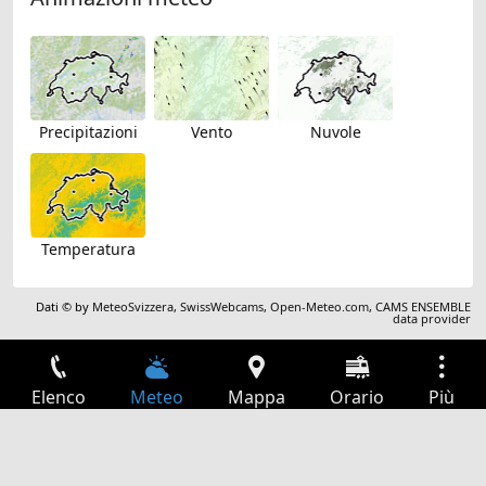
Precipitazioni
Vento
Nuvole
Temperatura
Dati © by
MeteoSvizzera
,
SwissWebcams
,
Open-Meteo.com
,
CAMS ENSEMBLE
data provider
Elenco
Meteo
Mappa
Orario
Più
Accesso