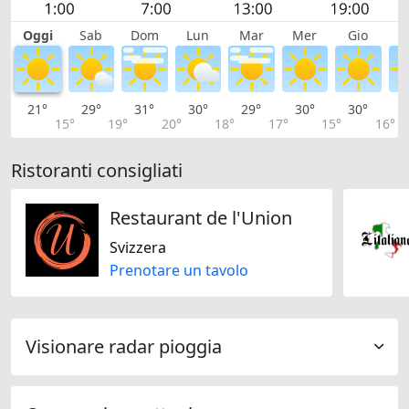
Oggi
Sab
Dom
Lun
Mar
Mer
Gio
V
21°
29°
31°
30°
29°
30°
30°
3
15°
19°
20°
18°
17°
15°
16°
Ristoranti consigliati
Restaurant de l'Union
Svizzera
Prenotare un tavolo
Visionare radar pioggia