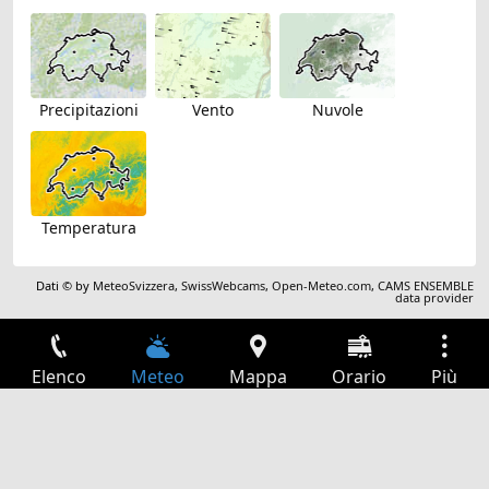
Precipitazioni
Vento
Nuvole
Temperatura
Dati © by
MeteoSvizzera
,
SwissWebcams
,
Open-Meteo.com
,
CAMS ENSEMBLE
data provider
Elenco
Meteo
Mappa
Orario
Più
Accesso
Servizi