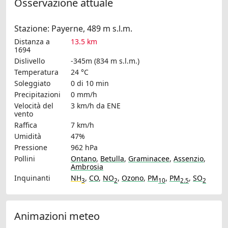
Osservazione attuale
Stazione: Payerne, 489 m s.l.m.
Distanza a
13.5 km
1694
Dislivello
-345m (834 m s.l.m.)
Temperatura
24 °C
Soleggiato
0 di 10 min
Precipitazioni
0 mm/h
Velocità del
3 km/h
da ENE
vento
Raffica
7 km/h
Umidità
47%
Pressione
962 hPa
Pollini
Ontano
,
Betulla
,
Graminacee
,
Assenzio
,
Ambrosia
Inquinanti
NH
,
CO
,
NO
,
Ozono
,
PM
,
PM
,
SO
3
2
10
2.5
2
Animazioni meteo