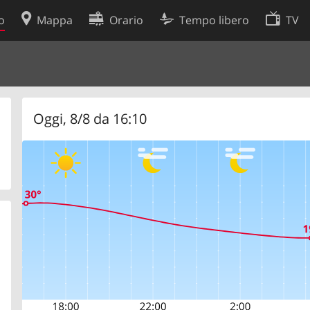
o
Mappa
Orario
Tempo libero
TV
Politica sui cookie
so
Preferenze cookie
 dati
Sviluppatori
Oggi, 8/8 da 16:10