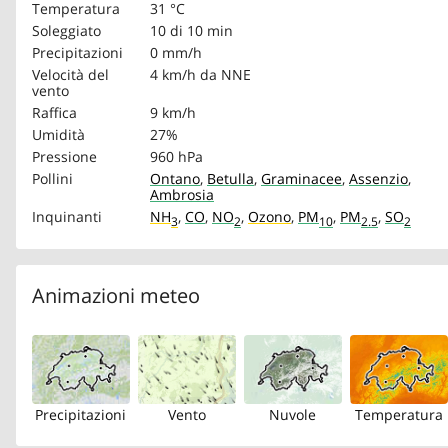
Temperatura
31 °C
Soleggiato
10 di 10 min
Precipitazioni
0 mm/h
Velocità del
4 km/h
da NNE
vento
Raffica
9 km/h
Umidità
27%
Pressione
960 hPa
Pollini
Ontano
,
Betulla
,
Graminacee
,
Assenzio
,
Ambrosia
Inquinanti
NH
,
CO
,
NO
,
Ozono
,
PM
,
PM
,
SO
3
2
10
2.5
2
Animazioni meteo
Precipitazioni
Vento
Nuvole
Temperatura