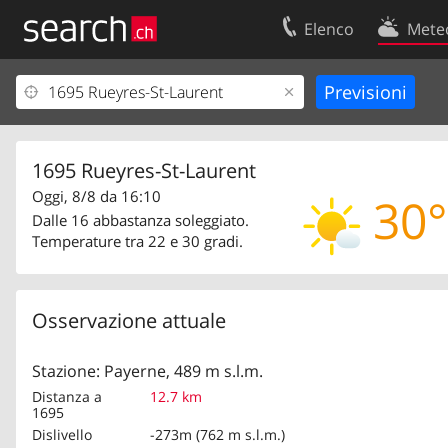
Elenco
Mete
Il vostro profolio
Contatti
Area clienti
Condizioni d’u
Informazioni Legali
Protezione dei
1695 Rueyres-St-Laurent
Oggi, 8/8 da 16:10
30°
Dalle 16 abbastanza soleggiato.
Temperature tra 22 e 30 gradi.
Osservazione attuale
Stazione: Payerne, 489 m s.l.m.
Distanza a
12.7 km
1695
Dislivello
-273m (762 m s.l.m.)