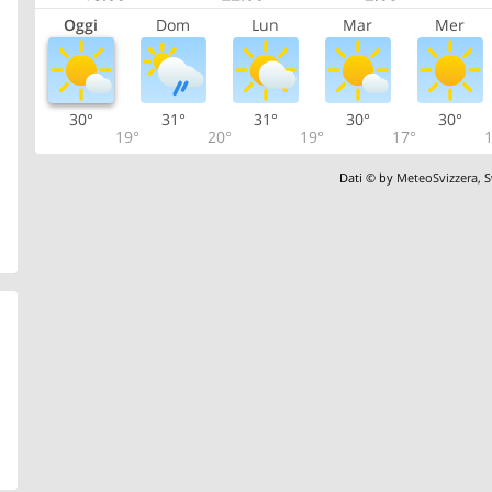
Oggi
Dom
Lun
Mar
Mer
30°
31°
31°
30°
30°
19°
20°
19°
17°
1
Dati © by
MeteoSvizzera
,
S