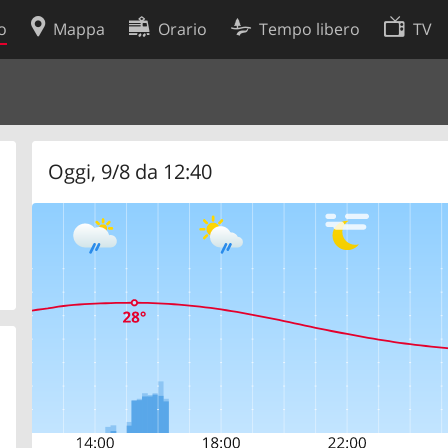
o
Mappa
Orario
Tempo libero
TV
Politica sui cookie
so
Preferenze cookie
 dati
Sviluppatori
Oggi, 9/8 da 12:40