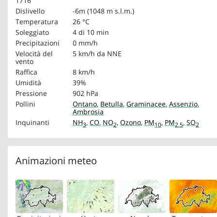
1716
Dislivello
-6m (1048 m s.l.m.)
Temperatura
26 °C
Soleggiato
4 di 10 min
Precipitazioni
0 mm/h
Velocità del
5 km/h
da NNE
vento
Raffica
8 km/h
Umidità
39%
Pressione
902 hPa
Pollini
Ontano
,
Betulla
,
Graminacee
,
Assenzio
,
Ambrosia
Inquinanti
NH
,
CO
,
NO
,
Ozono
,
PM
,
PM
,
SO
3
2
10
2.5
2
Animazioni meteo