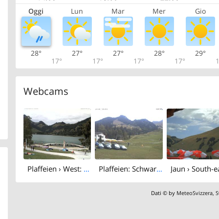
Oggi
Lun
Mar
Mer
Gio
28°
27°
27°
28°
29°
17°
17°
17°
17°
1
Webcams
Plaffeien › West: Schwarzsee
Plaffeien: Schwarzsee - Stalden
Dati © by
MeteoSvizzera
,
S