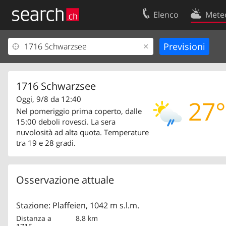
Elenco
Mete
Il vostro profolio
Contatti
Area clienti
Condizioni d’u
Informazioni Legali
Protezione dei
1716 Schwarzsee
Oggi, 9/8 da 12:40
27°
Nel pomeriggio prima coperto, dalle
15:00 deboli rovesci. La sera
nuvolosità ad alta quota. Temperature
tra 19 e 28 gradi.
Osservazione attuale
Stazione: Plaffeien, 1042 m s.l.m.
Distanza a
8.8 km