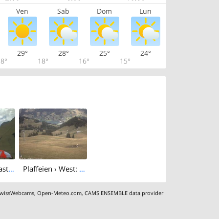
Ven
Sab
Dom
Lun
29°
28°
25°
24°
8°
18°
16°
15°
Jaun › South-east: Kaisereggpass - Kaiseregg - Hinterer Walopsee
Plaffeien › West: Hürlisboden - Schwarzsee Skigebiet - Schwarzsee
wissWebcams
,
Open-Meteo.com
,
CAMS ENSEMBLE data provider