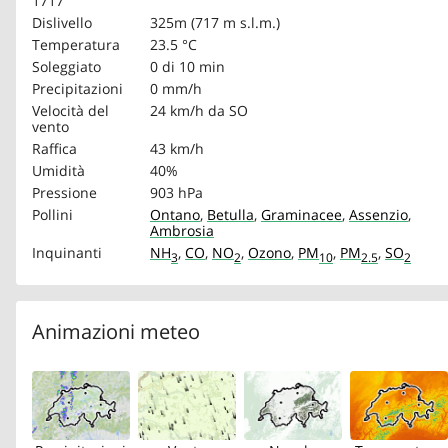
1717
Dislivello
325m (717 m s.l.m.)
Temperatura
23.5 °C
Soleggiato
0 di 10 min
Precipitazioni
0 mm/h
Velocità del
24 km/h
da SO
vento
Raffica
43 km/h
Umidità
40%
Pressione
903 hPa
Pollini
Ontano
,
Betulla
,
Graminacee
,
Assenzio
,
Ambrosia
Inquinanti
NH
,
CO
,
NO
,
Ozono
,
PM
,
PM
,
SO
3
2
10
2.5
2
Animazioni meteo