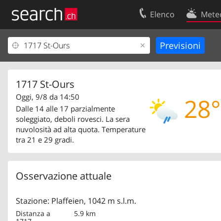
Elenco
Mete
Il vostro profolio
Contatti
Area clienti
Condizioni d’u
Informazioni Legali
Protezione dei
1717 St-Ours
Oggi, 9/8 da 14:50
28°
Dalle 14 alle 17 parzialmente
soleggiato, deboli rovesci. La sera
nuvolosità ad alta quota. Temperature
tra 21 e 29 gradi.
Osservazione attuale
Stazione: Plaffeien, 1042 m s.l.m.
Distanza a
5.9 km