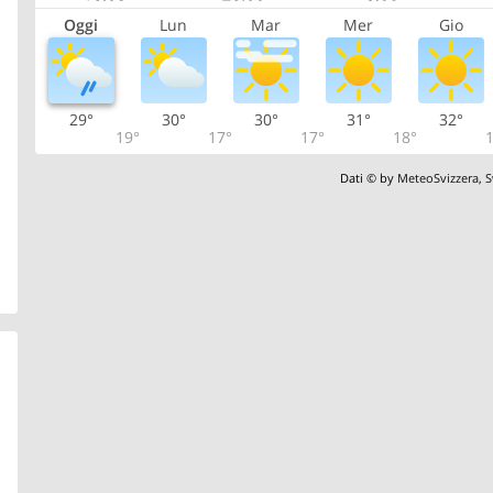
Oggi
Lun
Mar
Mer
Gio
29°
30°
30°
31°
32°
19°
17°
17°
18°
1
Dati © by
MeteoSvizzera
,
S