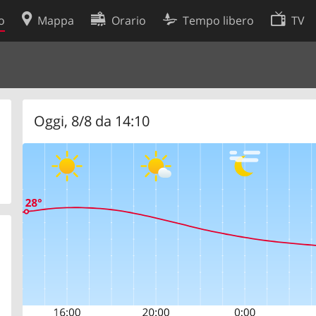
o
Mappa
Orario
Tempo libero
TV
Politica sui cookie
so
Preferenze cookie
 dati
Sviluppatori
Oggi, 8/8 da 14:10