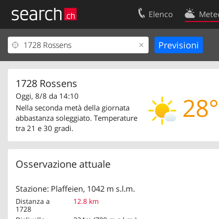
Elenco
Mete
Il vostro profolio
Contatti
Area clienti
Condizioni d’u
Informazioni Legali
Protezione dei
1728 Rossens
Oggi, 8/8 da 14:10
28°
Nella seconda metà della giornata
abbastanza soleggiato. Temperature
tra 21 e 30 gradi.
Osservazione attuale
Stazione: Plaffeien, 1042 m s.l.m.
Distanza a
12.8 km
1728