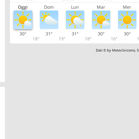
Oggi
Dom
Lun
Mar
Mer
30°
31°
31°
30°
30°
18°
19°
18°
16°
1
Dati © by
MeteoSvizzera
,
S