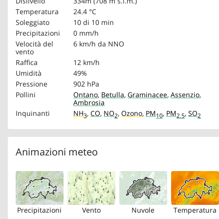
Dislivello
334m (708 m s.l.m.)
Temperatura
24.4 °C
Soleggiato
10 di 10 min
Precipitazioni
0 mm/h
Velocità del
6 km/h
da NNO
vento
Raffica
12 km/h
Umidità
49%
Pressione
902 hPa
Pollini
Ontano
,
Betulla
,
Graminacee
,
Assenzio
,
Ambrosia
Inquinanti
NH
,
CO
,
NO
,
Ozono
,
PM
,
PM
,
SO
3
2
10
2.5
2
Animazioni meteo
Precipitazioni
Vento
Nuvole
Temperatura