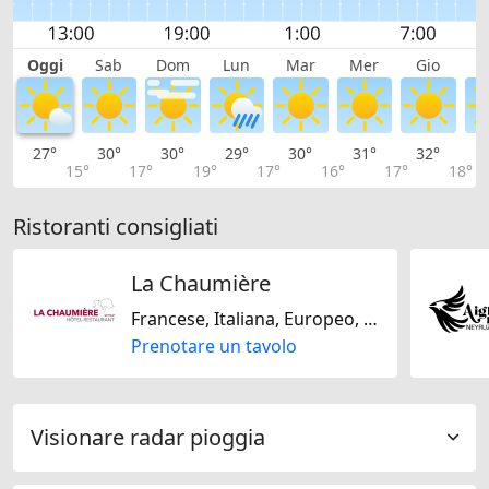
Oggi
Sab
Dom
Lun
Mar
Mer
Gio
V
27°
30°
30°
29°
30°
31°
32°
3
15°
17°
19°
17°
16°
17°
18°
Ristoranti consigliati
La Chaumière
Francese, Italiana, Europeo, Svizzera
Prenotare un tavolo
Visionare radar pioggia