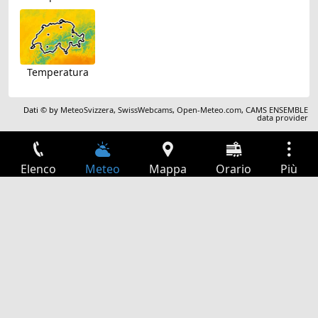
Temperatura
Dati © by
MeteoSvizzera
,
SwissWebcams
,
Open-Meteo.com
,
CAMS ENSEMBLE
data provider
Elenco
Meteo
Mappa
Orario
Più
Accesso
Servizi
Tabella partenze
Tempo libero