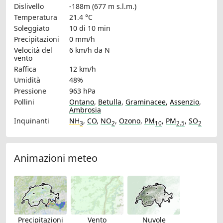
Dislivello
-188m (677 m s.l.m.)
Temperatura
21.4 °C
Soleggiato
10 di 10 min
Precipitazioni
0 mm/h
Velocità del
6 km/h
da N
vento
Raffica
12 km/h
Umidità
48%
Pressione
963 hPa
Pollini
Ontano
,
Betulla
,
Graminacee
,
Assenzio
,
Ambrosia
Inquinanti
NH
,
CO
,
NO
,
Ozono
,
PM
,
PM
,
SO
3
2
10
2.5
2
Animazioni meteo
Precipitazioni
Vento
Nuvole