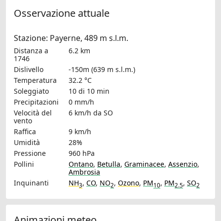
Osservazione attuale
Stazione: Payerne, 489 m s.l.m.
Distanza a
6.2 km
1746
Dislivello
-150m (639 m s.l.m.)
Temperatura
32.2 °C
Soleggiato
10 di 10 min
Precipitazioni
0 mm/h
Velocità del
6 km/h
da SO
vento
Raffica
9 km/h
Umidità
28%
Pressione
960 hPa
Pollini
Ontano
,
Betulla
,
Graminacee
,
Assenzio
,
Ambrosia
Inquinanti
NH
,
CO
,
NO
,
Ozono
,
PM
,
PM
,
SO
3
2
10
2.5
2
Animazioni meteo