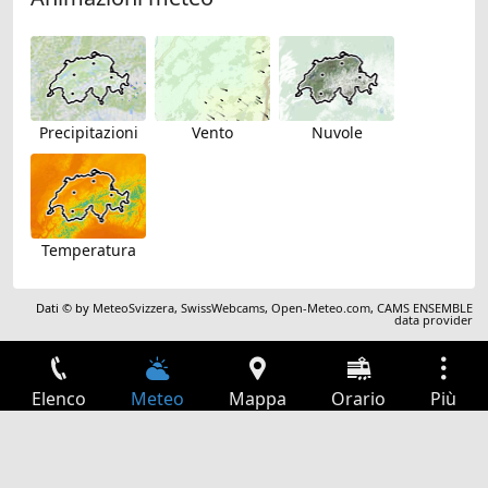
Precipitazioni
Vento
Nuvole
Temperatura
Dati © by
MeteoSvizzera
,
SwissWebcams
,
Open-Meteo.com
,
CAMS ENSEMBLE
data provider
Elenco
Meteo
Mappa
Orario
Più
Accesso