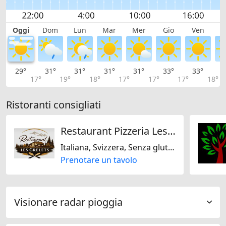
Oggi
Dom
Lun
Mar
Mer
Gio
Ven
S
29°
31°
31°
31°
31°
33°
33°
3
17°
19°
18°
17°
17°
17°
18°
Ristoranti consigliati
Restaurant Pizzeria Les Grelets
Italiana, Svizzera, Senza glutine, Senza lattosio
Prenotare un tavolo
Visionare radar pioggia