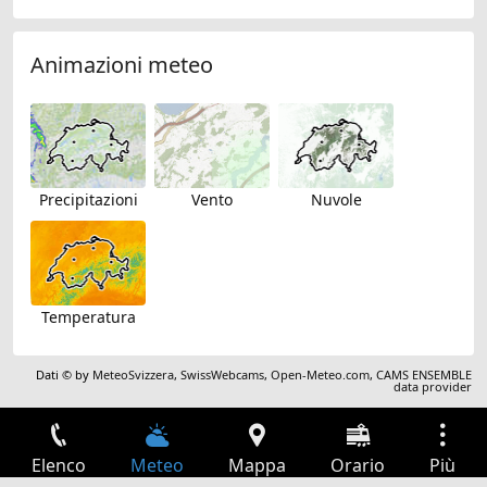
Animazioni meteo
Precipitazioni
Vento
Nuvole
Temperatura
Dati © by
MeteoSvizzera
,
SwissWebcams
,
Open-Meteo.com
,
CAMS ENSEMBLE
data provider
Elenco
Meteo
Mappa
Orario
Più