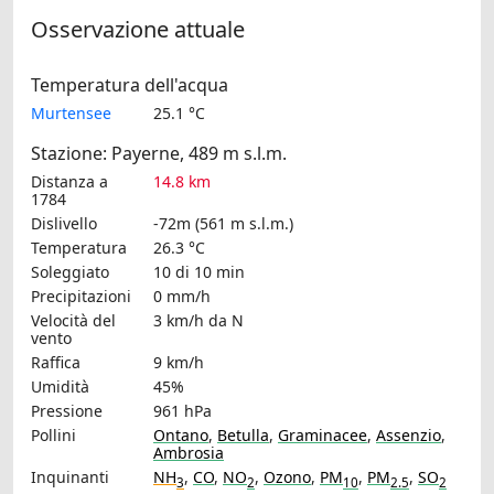
Osservazione attuale
Temperatura dell'acqua
Murtensee
25.1 °C
Stazione: Payerne, 489 m s.l.m.
Distanza a
14.8 km
1784
Dislivello
-72m (561 m s.l.m.)
Temperatura
26.3 °C
Soleggiato
10 di 10 min
Precipitazioni
0 mm/h
Velocità del
3 km/h
da N
vento
Raffica
9 km/h
Umidità
45%
Pressione
961 hPa
Pollini
Ontano
,
Betulla
,
Graminacee
,
Assenzio
,
Ambrosia
Inquinanti
NH
,
CO
,
NO
,
Ozono
,
PM
,
PM
,
SO
3
2
10
2.5
2