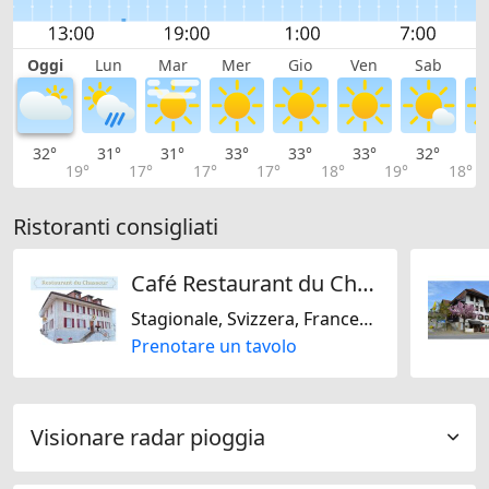
Oggi
Lun
Mar
Mer
Gio
Ven
Sab
D
32°
31°
31°
33°
33°
33°
32°
3
19°
17°
17°
17°
18°
19°
18°
Ristoranti consigliati
Café Restaurant du Chasseur
Stagionale, Svizzera, Francese, Regionale
Prenotare un tavolo
Visionare radar pioggia